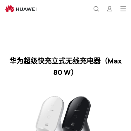
华
为
打
搜
简
超
开
级
快
菜
索
介
充
华为超级快充立式无线充电器（Max 80 W）
购买
单
立
式
华为超级快充立式无线充电器（Max
无
线
80 W）
充
电
器
（Max
80
W）
规
格
参