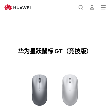
华
为
打
搜
简
星
开
跃
鼠
菜
索
介
标
华为星跃鼠标 GT（竞技版）
购买
单
GT（竞
技
华为星跃鼠标 GT（竞技版）
版）
规
格
参
数