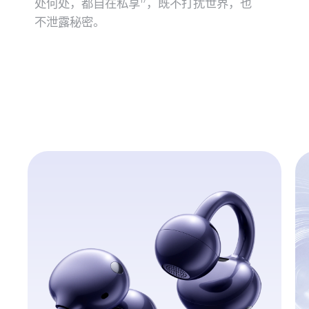
处何处，都自在私享⁠
，既不打扰世界，也
17
不泄露秘⁠密。