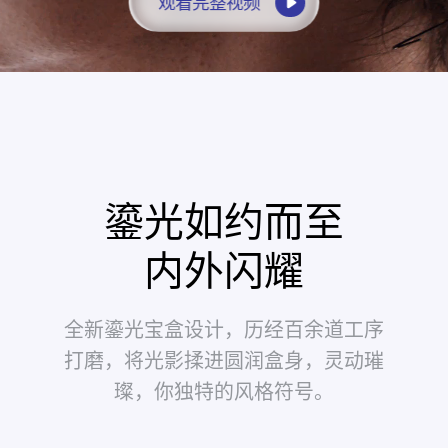
观看完整视频
鎏光如约而至
内外闪耀
全新鎏光宝盒设计，历经百余道工序
打磨，将光影揉进圆润盒身，灵动璀
璨，你独特的风格符⁠号。