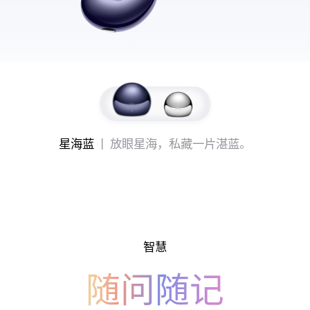
星海蓝
丨 放眼星海，私藏一片湛⁠蓝。
智慧
随问随记