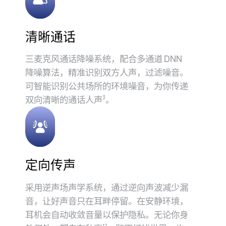
清晰通话
三麦克风通话降噪系统，配合多通道 DNN
降噪算法，精准识别双方人声，过滤噪音。
可智能识别公⁠共场所的环境噪音，为你传递
双向清⁠晰的通话人⁠⁠声⁠⁠
。
3
定向传声
采用逆声场声学系统，⁠通⁠过逆向声波减少漏
音，让好声音只在耳畔停留。在安静环境，
耳机会自动收敛音量以保护隐私。无论你身