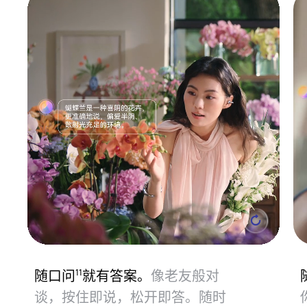
随口问⁠
就有答案。
像老友般对
11
谈，按住即说，松开即答。随时