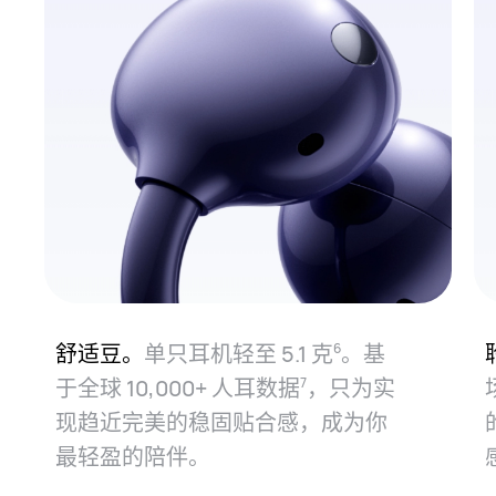
舒适豆。
单只耳机轻至 5.1 克⁠
。基
6
于全球 10,000+ 人耳数据⁠
，只为实
7
现趋近完美的稳固贴合感，成为你
最轻盈的陪⁠伴。