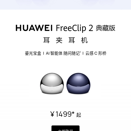
鎏光宝盒 | AI 智能体 随问随记
| 云感 C 形桥
1
¥ 1499
*
起