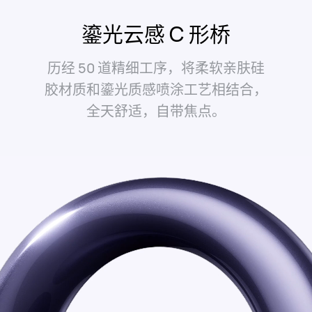
鎏光云感 C 形⁠桥
历经 50 道精细工序，将柔软亲肤硅
胶材质和鎏光质感喷涂工艺相结合，
全天舒适，自带焦⁠点。