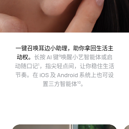
一键召唤耳边小助理，助你拿回生活主
动权。
长按 AI 键⁠
唤醒小艺智能体或启
9
动随口记⁠
，指尖轻点间，让你稳住生活
1
节奏。在 iOS 及 Android 系统上也可设
置三方智能⁠体⁠
。
10