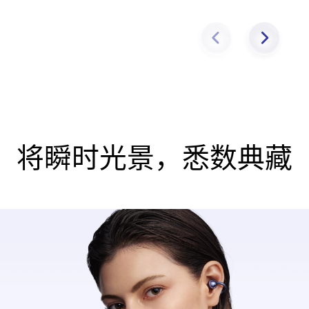
将瞬时光景，悉数典⁠藏