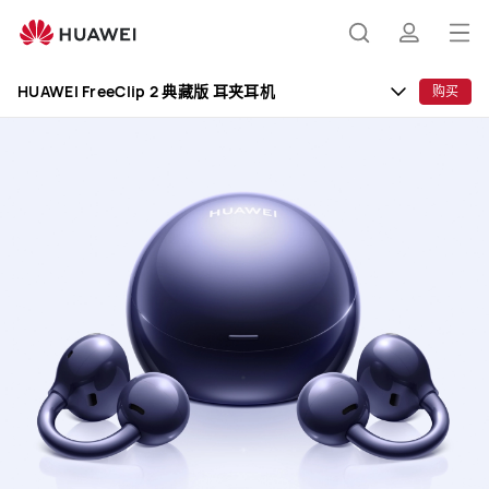
HUAWEI
FreeClip
打
搜
简
2
开
典
HUAWEI FreeClip 2 典藏版 耳夹耳机
购买
藏
菜
索
介
版
单
耳
夹
耳
机