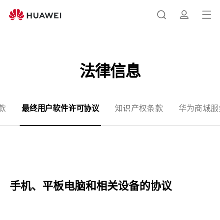
最
终
打
搜
简
用
开
户
软
菜
索
介
件
法律信息
单
许
可
协
款
最终用户软件许可协议
知识产权条款
华为商城服
议
-
华
为
官
网
手机、平板电脑和相关设备的
协议