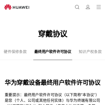
穿
戴
打
搜
简
设
开
备
用
菜
索
介
户
穿戴协议
单
许
可
协
硬件保修条款
最终用户软件许可协议
知识产权条款
议
-
华
为
官
华为穿戴设备最终用户软件许可协议
网
重要提示：最终用户软件许可协议（以下简称“本协议”）
是您（个人、公司或其他任何实体）与华为终端有限公司