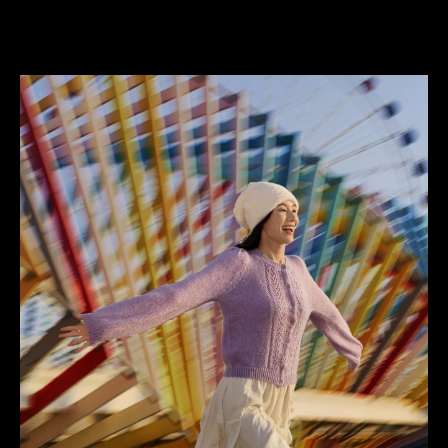
浓郁野兽派