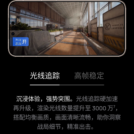
光线追踪
高帧稳定
沉浸体验，强势突围。
流畅体验，从容对战。
光线追踪硬加⁠速
再升级，渲染光线数⁠量提升至 3000 万
，
7
搭配均衡画质，画面清⁠晰流畅，
助你洞察
战⁠局细节，精准出⁠击。
和平精英