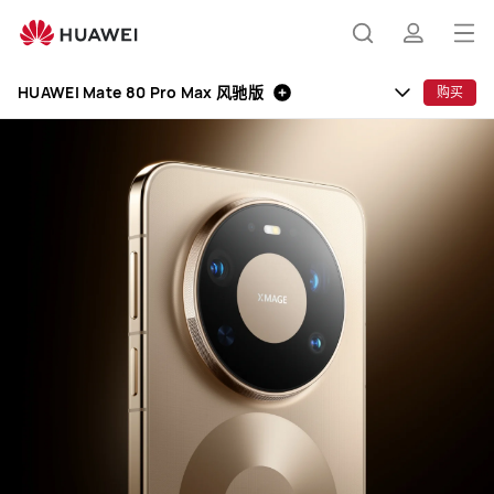
HUAWEI
Mate
打
搜
简
80
开
Pro
HUAWEI Mate 80 Pro Max 风驰版
购买
Max
菜
索
介
风
单
驰
版