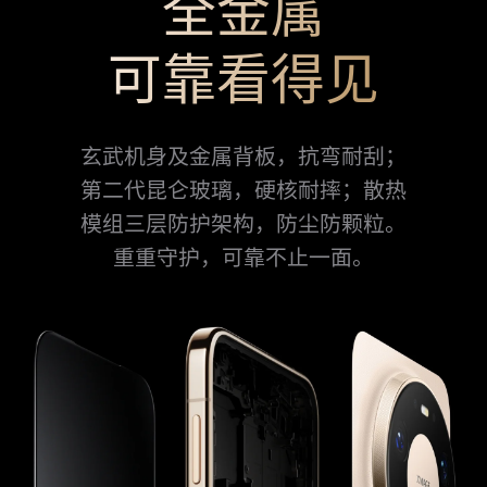
全金属
可靠看得见
玄武机身及金属背板，抗弯耐刮；
第二代昆仑玻璃，硬核耐⁠摔；
散热
模⁠组三层防护架构，防尘防颗粒。
重重守护，
可靠不止一面。