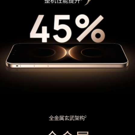
整机性能提升
45%
45%
全金属玄武架构
2