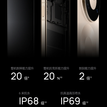
整机耐摔能力提升
整机抗弯折能力提升
耐刮能力提升
20
20
2
倍
%
倍
9
10
11
6 米抗水
抗高温高压喷水
IP68
IP69
级
级
12
12