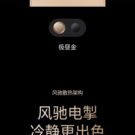
极昼金
风驰散热架构
风驰电掣
冷静更出色