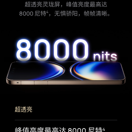
超透亮灵珑屏，峰值亮⁠度最高达
8000 尼特
，无惧骄阳，帧帧清晰。
4
8000
8000
8000
8000
nits
nits
nits
nits
超透亮
峰值亮⁠度最高达 8000 尼特
4