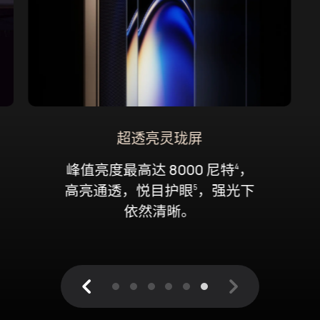
超透亮灵珑屏
峰值亮⁠度最高达 8000 尼特
，
4
高亮通透，悦目护眼
，强光下
5
依⁠然清晰。