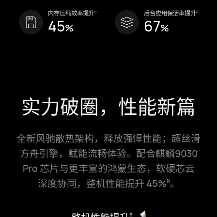
8
8
内存压缩效率提升
后台应用保活率提升
45
67
%
%
实力破圈，性能新篇
全新风驰散热架构，释放强悍性能；超丝滑
方舟引擎，赋能流畅体⁠验。配⁠合
麒麟9030
Pro 芯片与更丰富的鸿蒙生态，软硬芯云
深⁠度协⁠同，整⁠机性能提升 45%
。
8
8