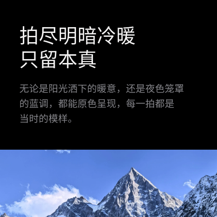
拍尽
明
暗
冷
暖
只留本真
无论是阳光洒下的暖意，还是夜色笼罩
的蓝调，都能原色呈现，每一拍都是
当⁠时的模样。