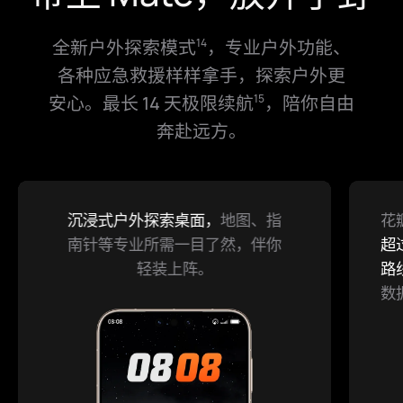
全新户外探索模式
，专业户外功能、
14
各⁠种应急救援样样拿手，探索户外更
安⁠心。最长 14 天极限续航
，陪你自由
15
奔⁠赴远方。
沉浸式户外探索桌面，
支持卫星通信
和卫星天气查询
地图、指
，
花
17
18
征服艰险，挺你到底。
最
南针等专业所需一目了然，伴你
野外遇到紧急状况，也能获取重要
超
轻装上阵。
信息。
路
数
续