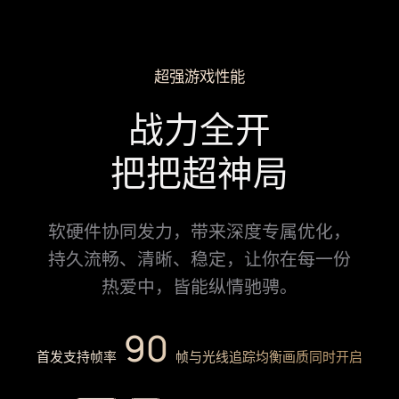
超强游戏性能
战力全开
把把超神局
软硬件协同发力，带来深度专属优化，
持久流畅、清晰、稳定，
让你在每一份
热⁠爱中，皆能纵情驰骋。
90
50
首发支持帧率
帧率稳定性提升
帧与光线追踪均衡画质同时开启
%
8