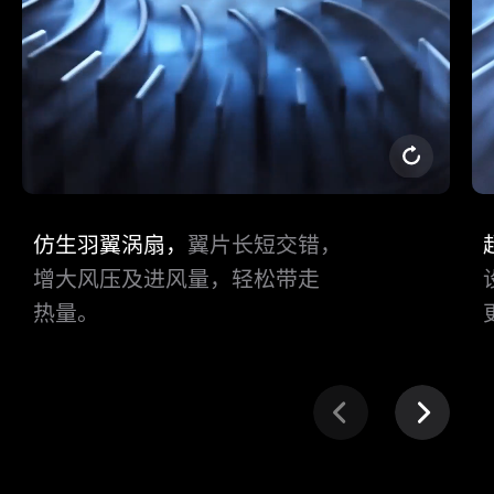
仿生羽翼涡扇，
翼片长短交错，
增大风压及进风量，轻松带⁠走
热⁠量。