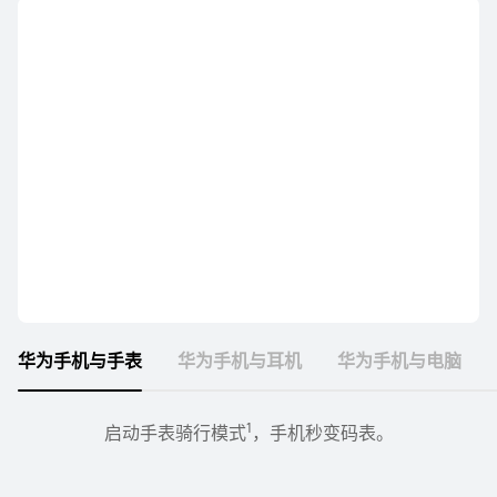
畅享系列
华为畅享 90 Pro Max
了解更多
购买
华为手机与手表
华为手机与耳机
华为手机与电脑
4
1
3
耳机盒开启，手机界面自动弹窗，点击“连接”即可完成首次
支持隔空传送
手机上的 app 也可以轻松上大屏，和移动端一起共享应用
手机、平板上的视频，靠近就能放到电脑上继续⁠⁠看⁠⁠
启动手表骑行模式
，隔空手势截图、精准投送，一抓一放，图
，手机秒变码表。
。
2
5
生态，让智慧屏秒变“巨幕手⁠机”
片分享自然成⁠趣。
配对
。
。