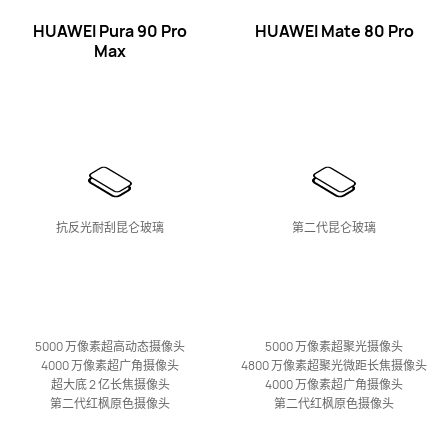
HUAWEI Pura 90 Pro
HUAWEI Mate 80 Pro
Max
最新
HUAWEI nova 16 Pro
了解更多
购买
抗反光耐刮昆仑玻璃
第二代昆仑玻璃
最新
HUAWEI nova 16
5000 万像素超高动态
摄像头
5000 万像素超聚光
摄像头
4000 万像素超广角
摄像头
4800 万像素超聚光微距长焦
摄像头
了解更多
购买
超大底 2 亿长焦
摄像头
4000 万像素超广角
摄像头
第二代红枫原色
摄像头
第二代红枫原色
摄像头