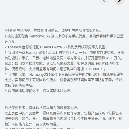
了解更多
*各机型产品功能、参数等详细信息，请见对应产品详情页介绍。
1. 该功能需配合 HarmonyOS 2 及以上的华为手机使用，且确保手机和手表已蓝
牙连⁠⁠接⁠。
2. Lossless 金标需搭配 HUAWEI Mate 60 系列及后续部分华为机⁠⁠型⁠。
华为畅享 70X 尊享版
3. 仅部分搭载 HarmonyOS 5 及以上的华为手机、平板、电脑支持该功能，使用
该功能时，手机、平板、电脑需登录同一华为账号，并打开蓝牙和 W⁠i⁠-⁠F⁠i 开关，
仅部分应用支持接续功能，请以实际体验为准。如在选购或使用时对功能体
了解更多
购买
验、使用限制、支持机⁠型等有疑问，请咨询华为客服（⁠9⁠5⁠0⁠8⁠0⁠0⁠）⁠。
4. 该功能仅限于 HarmonyOS NEXT 下具备隔空操控能力的部分手机或平板设备
支持。实际使用中可能因软件版本、设备类别和环境因素不同略有不同，请以
实际使用情况为⁠⁠⁠⁠准。
5. 应用陆续适配优化中，请以实际体验为⁠⁠⁠⁠⁠准⁠⁠。
价格仅供参考，具体价格请以华为商城展示为准。
以上页面中的产品图片、视频及屏幕内容仅作示意，实物产品效果（包括但不
华为畅享 90m Plus
限于外观、颜色、尺寸）和屏幕显示内容（包括但不限于背景、UI、配图、视
了解更多
频）可能略有差异，请以实物为准。