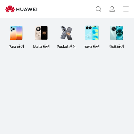
智
能
打
搜
简
手
开
机
菜
索
介
单
Pura 系列
Mate 系列
Pocket 系列
nova 系列
畅享系列
HUAWEI nova 16 Pro
两 亿 超 清 晰 红 枫 准 出 片
了解更多
购买