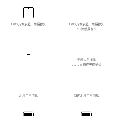
最新
HUAWEI nova 16 SE
1300 万像素超广角
摄像头
1300 万像素超广角摄像头
3D 深感摄像头
了解更多
购买
无网应急通信
2.4 GHz 畅连无网通信
最新
HUAWEI nova 16z
了解更多
购买
北斗卫星消息
双向北斗卫星消息