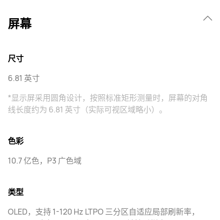
屏幕
尺寸
6.81 英寸
*显示屏采用圆角设计，按照标准矩形测量时，屏幕的对角
线长度约为 6.81 英寸（实际可视区域略小）。
色彩
10.7 亿色，P3 广色域
类型
OLED，支持 1-120 Hz LTPO 三分区自适应局部刷新率，