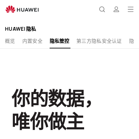
隐
私
打
搜
简
管
开
控
HUAWEI 隐私
-
菜
索
介
华
概览
内置安全
隐私管控
第三方隐私安全认证
隐
单
为
官
网
你的数据，
唯你做主