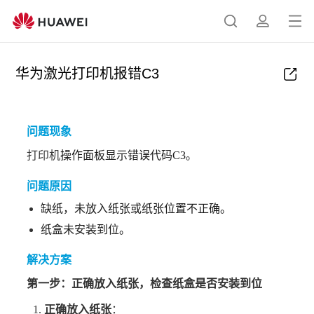
打
搜
简
开
索
介
菜
华为激光打印机报错C3
单
问题现象
打印机
操作面板显示错误代码
C3
。
问题原因
缺纸，未放入纸张或纸张位置不正确。
纸盒未安装到位。
解决方案
第一步：
正确放入纸张，检查纸盒是否安装到位
正确放入纸张
：