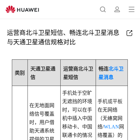
打
搜
简
开
索
介
菜
运营商北斗卫星短信、畅连北斗卫星消息
单
与天通卫星通信规格对比
天通卫星通
运营商北斗卫
畅连
北斗卫
类别
信
星短信
星消息
手
机
处于空旷
无遮挡的环境
手
机或平板
在无地面网
时，可以在手
在无网络
络信号覆盖
机中插入中国
（无蜂窝网
时，用户借
移动卡、中国
络
/
WLAN
网
助天通系统
联通卡的情况
络覆盖）的
提供的卫星