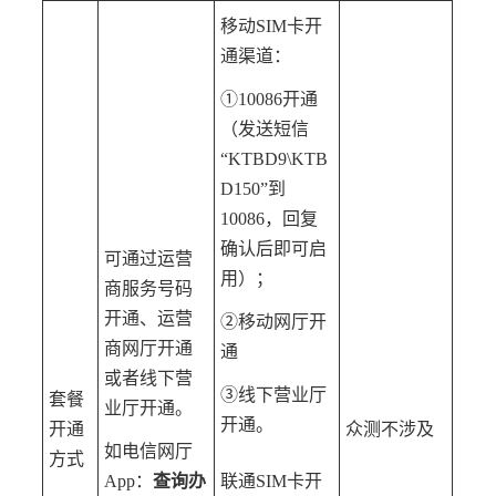
移动SIM卡开
通渠道：
①10086开通
（发送短信
“KTBD9\KTB
D150”到
10086，回复
确认后即可启
可通过运营
用）；
商服务号码
开通、运营
②移动网厅开
商网厅开通
通
或者线下营
③线下营业厅
套餐
业厅开通。
开通。
开通
众测不涉及
如电信网厅
方式
App：
查询办
联通SIM卡开