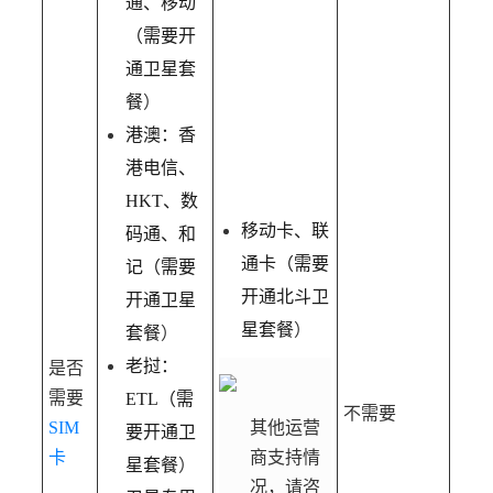
通、移动
（需要开
通卫星套
餐
）
港澳：香
港电信、
HKT
、数
移动卡、联
码通、和
通卡（需要
记（需要
开通北斗卫
开通卫星
星套餐
）
套餐
）
老挝：
是否
需要
ETL
（需
不需要
SIM
其他运营
要开通卫
卡
商支持情
星套餐
）
况，请咨