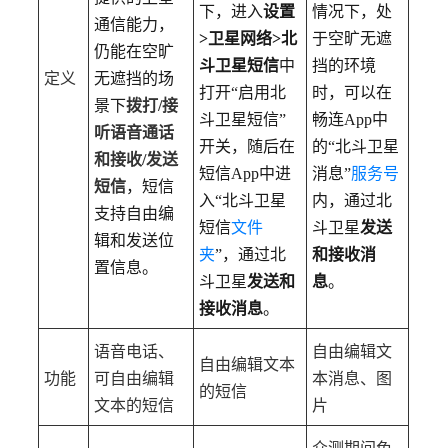
下，进入
设置
情况下，处
通信能力，
>
卫星网络
>
北
于空旷无遮
仍能在空旷
斗卫星短信
中
挡的环境
定义
无遮挡的场
打开“启用北
时，可以在
景下
拨打/
接
斗卫星短信”
畅连
App
中
听语音通话
开关，随后在
的“北斗卫星
和接收/
发送
短信
App
中进
消息”
服务号
短信
，短信
入“北斗卫星
内，通过北
支持自由编
短信
文件
斗卫星
发送
辑和发送位
夹
”，通过北
和接收消
置信息。
斗卫星
发送和
息
。
接收消息
。
语音电话、
自由编辑文
自由编辑文本
功能
可自由编辑
本消息、图
的短信
文本的短信
片