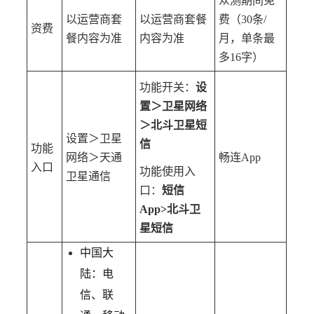
众测期间免
以运营商套
以运营商套餐
费（30条/
资费
餐内容为准
内容为准
月，单条最
多16字）
功能开关：
设
置＞卫星网络
＞北斗卫星短
设置＞卫星
信
功能
网络＞天通
畅连App
入口
功能使用入
卫星通信
口：
短信
App>北斗卫
星短信
中国大
陆：电
信、联