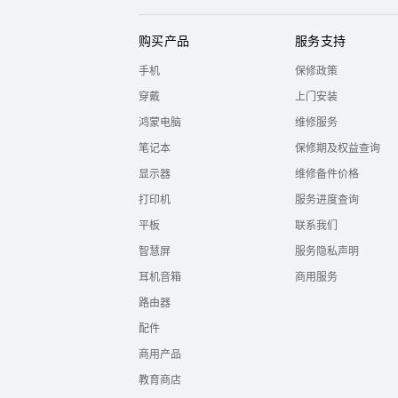
购买产品
服务支持
手机
保修政策
穿戴
上门安装
鸿蒙电脑
维修服务
笔记本
保修期及权益查询
显示器
维修备件价格
打印机
服务进度查询
平板
联系我们
智慧屏
服务隐私声明
耳机音箱
商用服务
路由器
配件
商用产品
教育商店