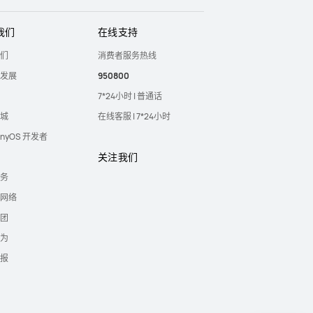
我们
在线支持
们
消费者服务热线
发展
950800
7*24小时 | 普通话
城
在线客服 | 7*24小时
onyOS 开发者
关注我们
务
网络
团
为
报