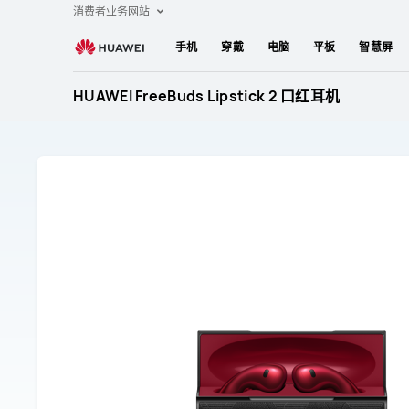
HUAWEI
消费者业务网站
FreeBuds
手机
穿戴
电脑
平板
智慧屏
Lipstick
2
HUAWEI FreeBuds Lipstick 2 口红耳机
口
红
耳
机
售
后
维
修
支
持