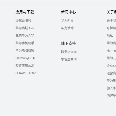
应用与下载
新闻中心
关于
终端云服务
华为新闻
关于我
华为商城 APP
华为活动
可持续
我的华为 APP
隐私
线下支持
华为手机助手
华为商
华为电脑管家
Harm
服务店查询
HarmonyOS 6
华为云
零售店查询
预置应用公示
企业业
HUAWEI HiCar
运营商
华为集
加入华
内容举