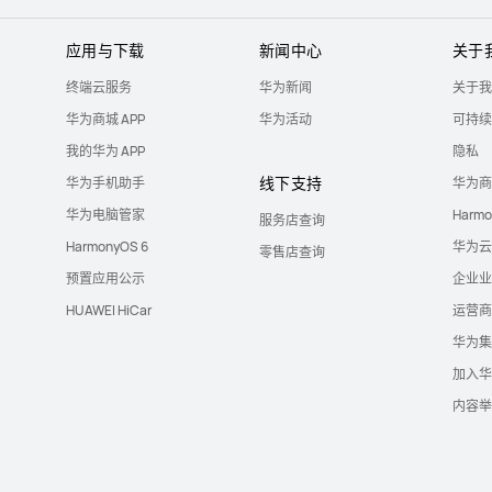
应用与下载
新闻中心
关于
终端云服务
华为新闻
关于我
华为商城 APP
华为活动
可持续
我的华为 APP
隐私
线下支持
华为手机助手
华为商
华为电脑管家
Harm
服务店查询
HarmonyOS 6
华为云
零售店查询
预置应用公示
企业业
HUAWEI HiCar
运营商
华为集
加入华
内容举