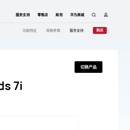
服务支持
零售店
商用
华为商城
搜
简
购买
功能特征
规格参数
服务支持
索
介
切换产品
s 7i