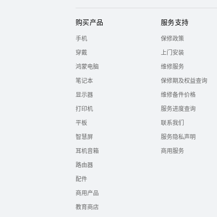
购买产品
服务支持
手机
保修政策
穿戴
上门安装
鸿蒙电脑
维修服务
笔记本
保修期及权益查询
显示器
维修备件价格
打印机
服务进度查询
平板
联系我们
智慧屏
服务隐私声明
耳机音箱
商用服务
路由器
配件
商用产品
教育商店