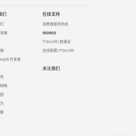
我们
在线支持
们
消费者服务热线
发展
950800
7*24小时 | 普通话
城
在线客服 | 7*24小时
onyOS 开发者
关注我们
务
网络
团
为
报