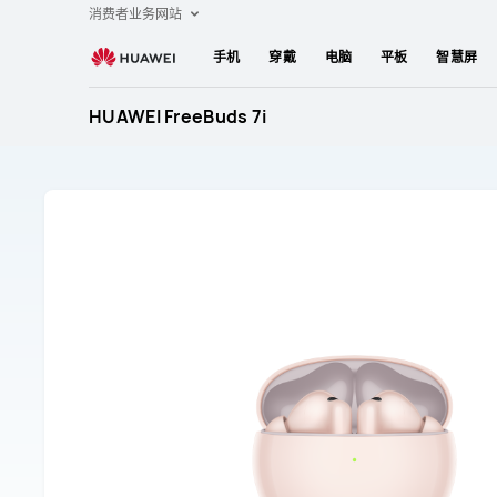
HUAWEI
消费者业务网站
FreeBuds
手机
穿戴
电脑
平板
智慧屏
7i
售
HUAWEI FreeBuds 7i
后
维
修
支
持