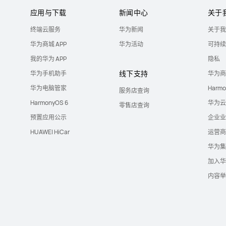
应用与下载
新闻中心
关于
终端云服务
华为新闻
关于我
华为商城 APP
华为活动
可持续
我的华为 APP
隐私
线下支持
华为手机助手
华为商
华为电脑管家
Harm
服务店查询
HarmonyOS 6
华为云
零售店查询
预置应用公示
企业业
HUAWEI HiCar
运营商
华为集
加入华
内容举