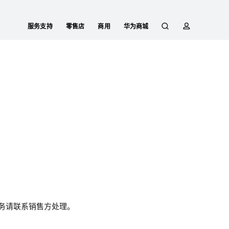
服务支持
零售店
商用
华为商城
搜
简
索
介
务请联系销售方处理。