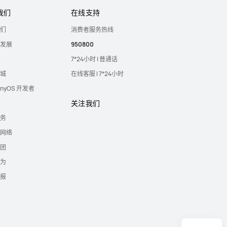
我们
在线支持
们
消费者服务热线
发展
950800
7*24小时 | 普通话
城
在线客服 | 7*24小时
onyOS 开发者
关注我们
务
网络
团
为
报