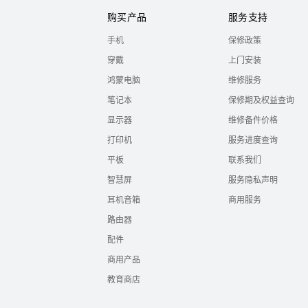
购买产品
服务支持
手机
保修政策
穿戴
上门安装
鸿蒙电脑
维修服务
笔记本
保修期及权益查询
显示器
维修备件价格
打印机
服务进度查询
平板
联系我们
智慧屏
服务隐私声明
耳机音箱
商用服务
路由器
配件
商用产品
教育商店