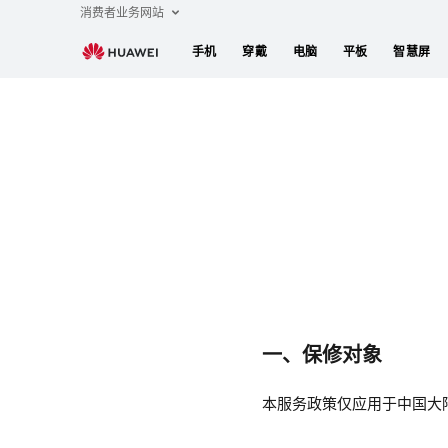
华
消费者业务网站
为
手机
穿戴
电脑
平板
智慧屏
认
证
二
手
机
保
修
政
策
一、保修对象
本服务政策仅应用于中国大