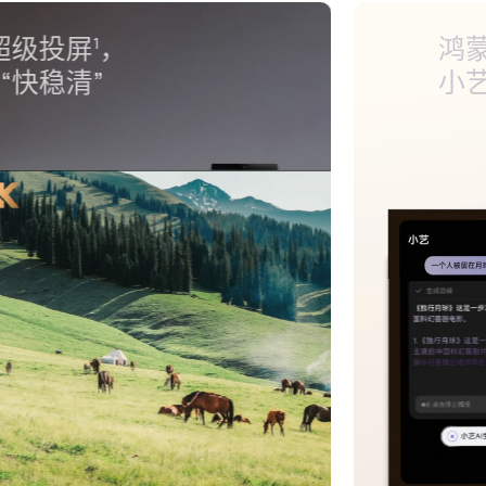
AI 摄像头
，
4
体感游戏畅快玩