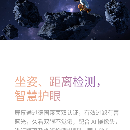
坐姿、距离检测，
智慧护眼
屏幕通过德国莱茵双认证，有效过滤有害
蓝光，久看双眼不觉倦，配合 AI 摄像头，
11