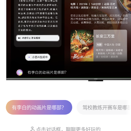
有李白的动画片是哪部？
长安是哪里？
帮我写一首赞美春天的诗。
朗诵一下将进酒。
驾校教练开赛车是哪
帮我出一道鸡兔同
什么是
点击对话框，聊聊更多好玩的