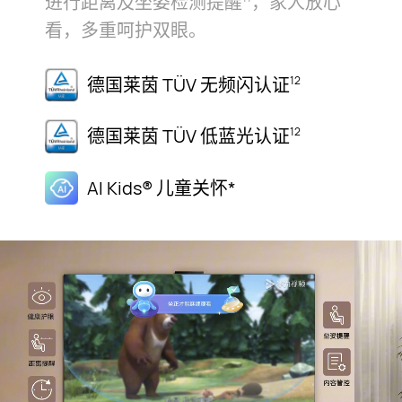
进行距离及坐姿检测提醒⁠
，家人放心
看，多重呵护双⁠眼。
德国莱茵 TÜV
无频闪认证
12
德国莱茵 TÜV
低蓝光认证
12
AI Kids®
儿童关怀*