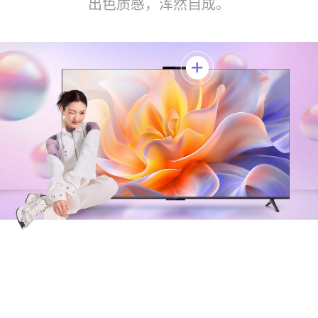
出色质感，浑然自⁠成。