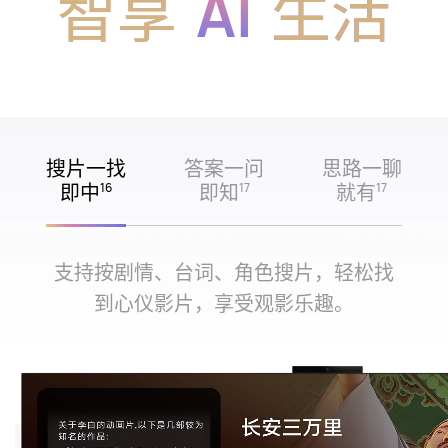
智享
AI
生活
搜片一找
答案一问
思路一聊
即中
即知
就有
16
17
17
支持按剧情、台词、角色搜片，轻松找
到心仪影片，享受观影乐⁠趣。