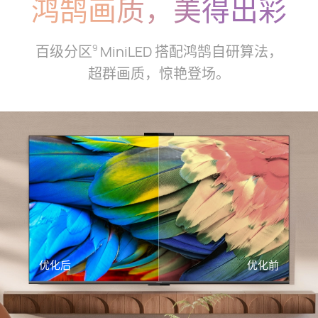
鸿鹄画质，美得出彩
百级分区
MiniLED 搭配鸿鹄自研算法，
9
超群画质，惊艳登⁠场。
优化后
优化前