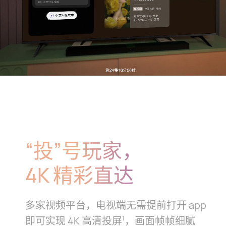
“投”号玩家，
4K 精彩直达
多家视频平台，电视端无需提前打开 app
即可实现 4K 高清投⁠屏
，画面帧帧细腻
1