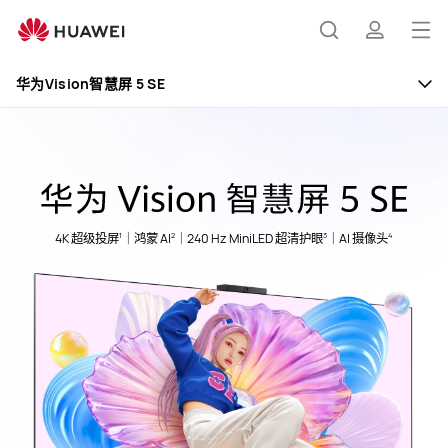
华
为
打
搜
简
Vision
开
智
华为Vision智慧屏 5 SE
慧
菜
索
介
屏
单
5
SE
1
2
3
4
4K 超级投屏
｜鸿蒙 AI
｜240 Hz MiniLED 超清护眼
｜AI 摄像头