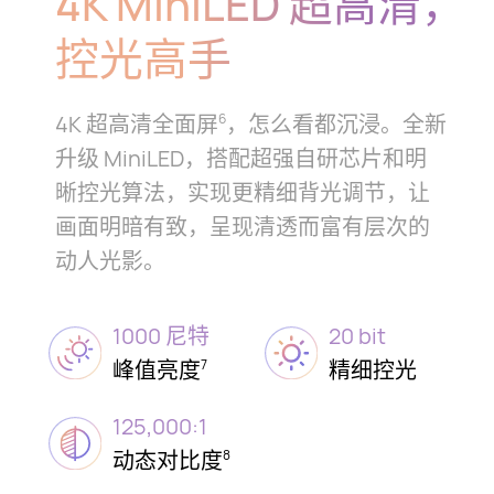
4K MiniLED 超高清，
控光高手
4K 超高清全面屏
，怎么看都沉浸。全新
6
升级 MiniLED，搭配超强自研芯片和明
晰控光算⁠法，
实现更精细背光调节，让
画面明暗有致，呈现清透而富有层次的
动人光⁠影。
1000 尼特
20 bit
峰值亮度
精细控光
7
125,000:1
动态对比度
8