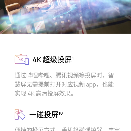
4K 超级投屏
1
通过哔哩哔哩、腾讯视频等投屏时，智
慧屏无需提前打开对应视频 app，也能
实⁠现 4K 高清投屏效⁠果。
一碰投屏
18
便捷的投屏方式，手机轻碰遥控器，
丰富