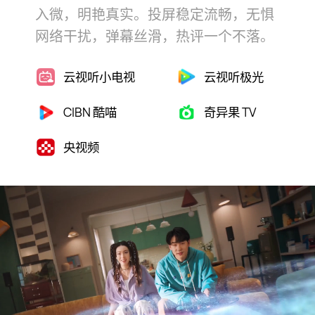
入⁠微，明艳真⁠实。
投屏稳定流畅，无惧
网络干扰，弹幕丝滑，热评一个不⁠落。
云视听小电视
云视听极光
CIBN 酷喵
奇异果 TV
央视频