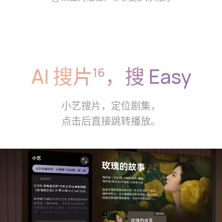
AI 搜片
，搜 Easy
16
小艺搜片，定位剧⁠集，
点击后直接跳转播⁠放。