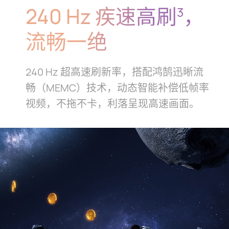
240 Hz 疾速高刷
，
3
流畅一绝
240 Hz 超高速刷新率，搭配鸿鹄迅晰流
畅（MEMC）技术，动态
智能补偿低帧率
视频，不拖不卡，利落呈现高速画⁠面。