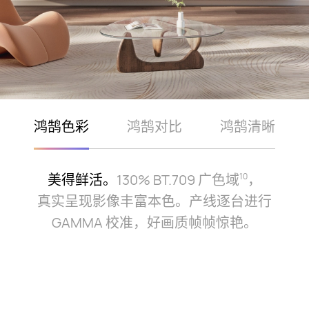
鸿鹄色彩
鸿鹄对比
鸿鹄清晰
美得鲜活。
130% BT.709 广色域
，
10
真实呈现影像丰富本色。产线逐台进行
GAMMA 校准，好画质帧帧惊⁠艳。