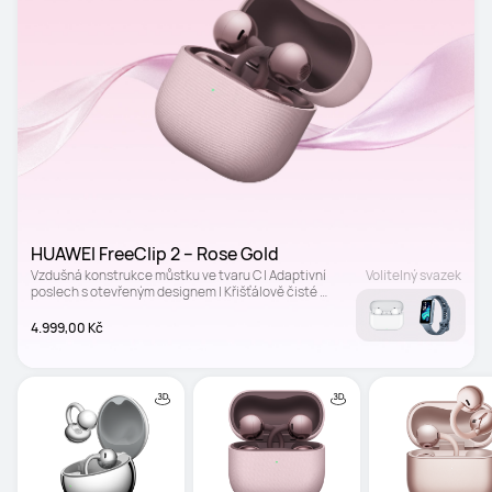
HUAWEI FreeClip 2 – Rose Gold
Vzdušná konstrukce můstku ve tvaru C | Adaptivní 
Volitelný svazek
poslech s otevřeným designem | Křišťálově čisté 
volání
4.999,00 Kč