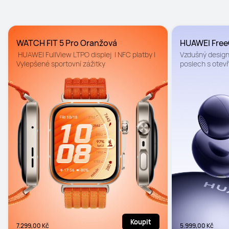
WATCH FIT 5 Pro Oranžová
HUAWEI FreeC
 HUAWEI FullView LTPO displej  | NFC platby | 
Vzdušný design
Vylepšené sportovní zážitky
poslech s otevře
čisté hovory
Koupit
7.299,00 Kč
5.999,00 Kč