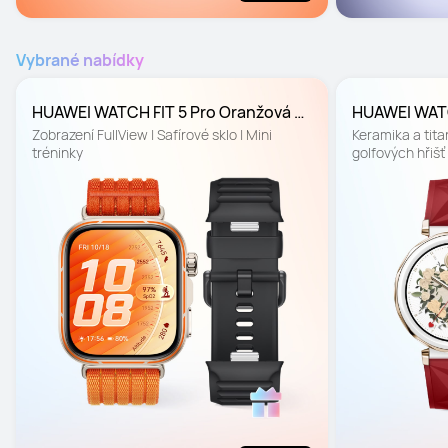
Vybrané nabídky
HUAWEI WATCH FIT 5 Pro Oranžová 
HUAWEI WATC
Barevná edice
Vánoční edi
Zobrazení FullView | Safírové sklo | Mini 
Keramika a titan
tréninky
golfových hřišť