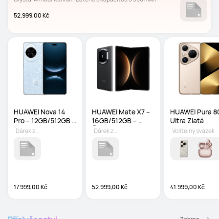
52.999,00 Kč
HUAWEI Nova 14 
HUAWEI Mate X7 – 
HUAWEI Pura 80
Pro – 12GB/512GB – 
16GB/512GB – 
Ultra Zlatá
Modrý
Černý
Dárek zdarma
Dárek zdarma
Volitelný svazek
17.999,00 Kč
52.999,00 Kč
41.999,00 Kč