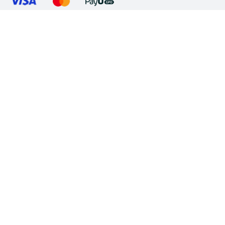
Sledujte Nás
Czech - čeština
Mapa stránek
Všeobecné obchodní podmínky
Ochrana osobních údajů
Informace o cookies
Nastavení souboru cookie
©2026 Huawei Device Co., Ltd. Všechna práva vyhrazena.