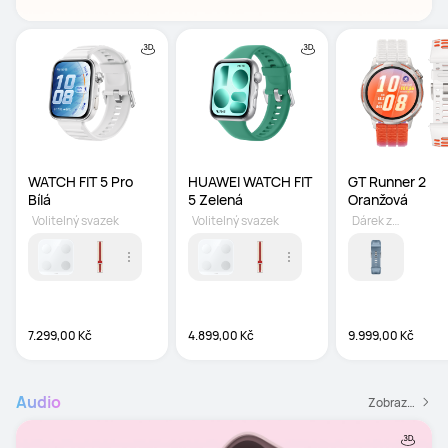
WATCH FIT 5 Pro 
HUAWEI WATCH FIT 
GT Runner 2 
Bílá
5 Zelená
Oranžová
Volitelný svazek
Volitelný svazek
Dárek zdarma
7.299,00 Kč
4.899,00 Kč
9.999,00 Kč
Audio
Zobrazit všechny Audio