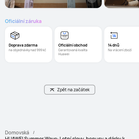
Oficiální záruka
Doprava zdarma
Oficiální obchod
14 dnů
na objednávky nad 999 kč
Garantovaná kvalita 
Na vrácení zboží
Huawei
Zpět na začátek
Domovská
HUAWEI Summer Wave: Letní slevy, bonusy a dárky k