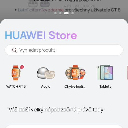
HUAWEI Store
WATCH FIT 5
Audio
Chytré hodink
Tablety
y
Váš další velký nápad začíná právě tady