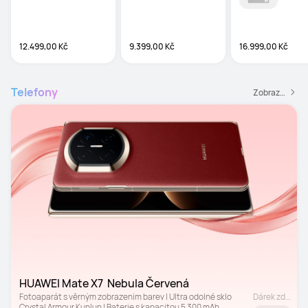
Notes
12.499,00 Kč
9.399,00 Kč
16.999,00 Kč
Telefony
Zobrazit všechny telefony
HUAWEI Mate X7  Nebula Červená
Fotoaparát s věrným zobrazením barev | Ultra odolné sklo 
Dárek zdarma
Crystal Armour Kunlun | Baterie s kapacitou 5 300 mAh