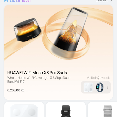
Příslušenství
Zobrazit všechny příslušenství
HUAWEI WiFi Mesh X3 Pro Sada
Whole-Home Wi-Fi Coverage | 3.6 Gbps Dual-
Volitelný svazek
Band Wi-Fi 7
6.299,00 Kč