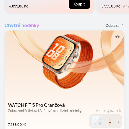
Koupit
4.899,00 Kč
5.999,00 Kč
9.4
Chytré hodinky
Zobrazit všechny chytré hodinky
WATCH FIT 5 Pro Oranžová
Zobrazení FullView | Safírové sklo | Mini tréninky
Volitelný svazek
7.299,00 Kč