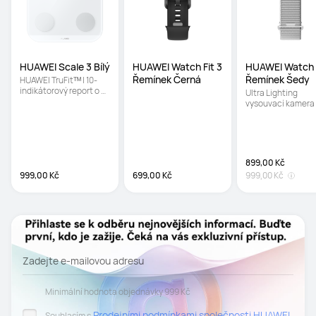
HUAWEI Scale 3 Bílý
HUAWEI Watch Fit 3 
HUAWEI Watch F
Řemínek Černá
Řemínek Šedy
HUAWEI TruFitᵀᴹ | 10-
indikátorový report o 
Ultra Lighting 
tělesné kompozici | 
vysouvací kamera |
Měření procenta 
Ultra rychlý snapsh
tělesného tuku i offline
Ochranné sklo Crys
Armour Kunlun
899,00 Kč
999,00 Kč
699,00 Kč
999,00 Kč
Zadejte e-mailovou adresu
Minimální hodnota objednávky 999 Kč
Prodejními podmínkami společnosti HUAWEI
Souhlasím s