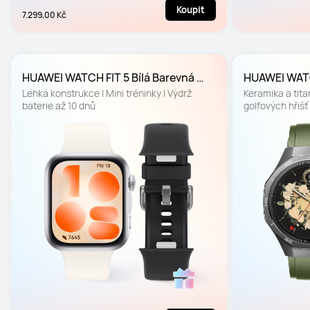
Koupit
7.299,00 Kč
HUAWEI WATCH FIT 5 Bílá Barevná 
HUAWEI WATC
edice
mm Vánoční 
Lehká konstrukce | Mini tréninky | Výdrž 
Keramika a titan
baterie až 10 dnů
golfových hřišť