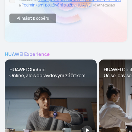
Podmínkami používání služby HUAWEI
a
, včetně zásad
Zásadách ochrany
zpracování osobních údajů uvedených v
osobních údajů.
Přihlásit k odběru
Souhlasím se zasíláním personalizovaných obchodních sdělení
elektronickou cestou na mnou uvedenou e-mailovou adresu,
včetně informací o produktech, událostech, akcích a slevách
společnosti HUAWEI. Svůj souhlas mohu kdykoliv odvolat. Pro
odhlášení stačí otevřít poslední newsletter a kliknout na
možnost "Odhlásit odběr" v dolní části e-mailu..
HUAWEI Experience
HUAWEI Obchod

HUAWEI Obc
Online, ale s opravdovým zážitkem
Uč se, bav se