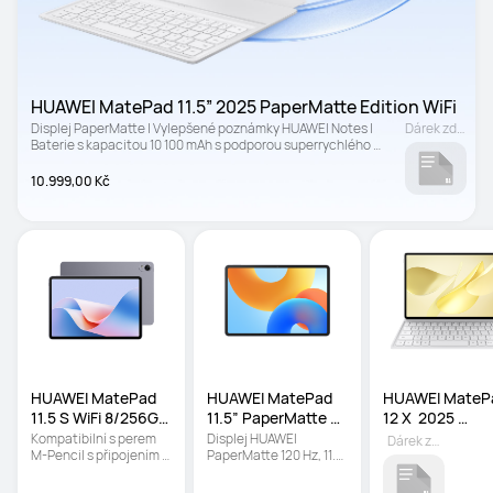
HUAWEI MatePad 11.5” 2025 PaperMatte Edition WiFi
Displej PaperMatte | Vylepšené poznámky HUAWEI Notes | 
Dárek zdarma
Baterie s kapacitou 10 100 mAh s podporou superrychlého 
nabíjení 40 W SuperCharge
10.999,00 Kč
HUAWEI MatePad 
HUAWEI MatePad 
HUAWEI MatePa
11.5 S WiFi 8/256GB 
11.5” PaperMatte 
12 X  2025 
Šedý NEW
Edition WiFi
PaperMatte Bíl
Kompatibilní s perem 
Displej HUAWEI 
Dárek zdarma
M-Pencil s připojením 
PaperMatte 120 Hz, 11.5" 
NearLink | Odnímatelná 
| Displej s ochranou očí 
klávesnice | HUAWEI 
proti odlesku