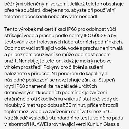
běžnými skleněnými verzemi. Jelikož telefon obsahuje 
přesné součásti, dbejte na to, abyste při používání 
telefon nepoškodili nebo aby vám nespadl.     
Tento výrobek má certifikaci IP68 pro odolnost vůči 
stříkající vodě a prachu podle normy IEC 60529 a byl 
testován v kontrolovaných laboratorních podmínkách. 
Odolnost vůči stříkající vodě, vodě a prachu není trvalá 
a při běžném používání se může odolnost časem 
snížit. Nenabíjejte telefon, když je mokrý nebo ve 
vlhkém prostředí. Pokyny pro čištění a sušení 
naleznete v příručce. Na ponoření do kapaliny a 
následné poškození se nevztahuje záruka. Stupeň 
krytí IP68 znamená, že na základě určitých 
definovaných zkušebních podmínek je zařízení 
chráněno proti škodlivému vniknutí statické vody do 
hloubky 2 metrů po dobu až 30 minut, přičemž rozdíl 
teplot mezi vodou a zařízením není větší než 5 ℃.     
Na základě výsledků standardního testu volného pádu 
v laboratoři HUAWEI srovnávající verzi Kunlun Glass s 