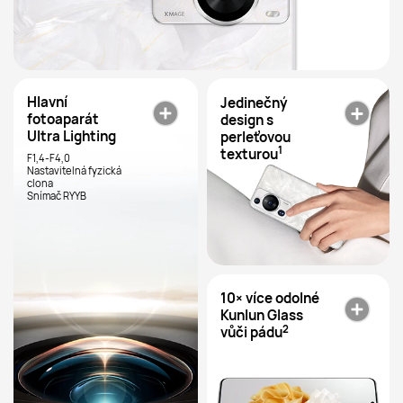
Hlavní
Jedinečný
fotoaparát
design s
Ultra Lighting
perleťovou
1
texturou
F1,4-F4,0
Nastavitelná fyzická
clona
Snímač RYYB
10× více odolné
Kunlun Glass
2
vůči pádu