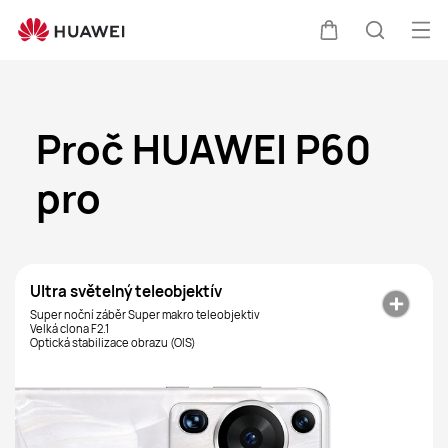
Otev
Košík
Hledat
Proč HUAWEI P60
pro
Ultra světelný teleobjektív
Super noční záběr
Super makro teleobjektiv
Velká clona F2.1
Optická stabilizace obrazu (OIS)