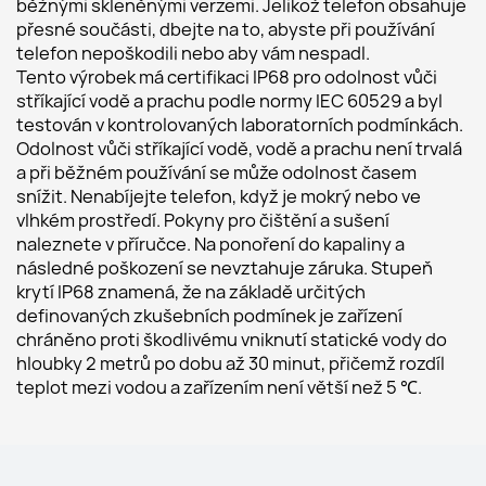
běžnými skleněnými verzemi. Jelikož telefon obsahuje 
přesné součásti, dbejte na to, abyste při používání 
telefon nepoškodili nebo aby vám nespadl.         
Tento výrobek má certifikaci IP68 pro odolnost vůči 
stříkající vodě a prachu podle normy IEC 60529 a byl 
testován v kontrolovaných laboratorních podmínkách. 
Odolnost vůči stříkající vodě, vodě a prachu není trvalá 
a při běžném používání se může odolnost časem 
snížit. Nenabíjejte telefon, když je mokrý nebo ve 
vlhkém prostředí. Pokyny pro čištění a sušení 
naleznete v příručce. Na ponoření do kapaliny a 
následné poškození se nevztahuje záruka. Stupeň 
krytí IP68 znamená, že na základě určitých 
definovaných zkušebních podmínek je zařízení 
chráněno proti škodlivému vniknutí statické vody do 
hloubky 2 metrů po dobu až 30 minut, přičemž rozdíl 
teplot mezi vodou a zařízením není větší než 5 ℃.