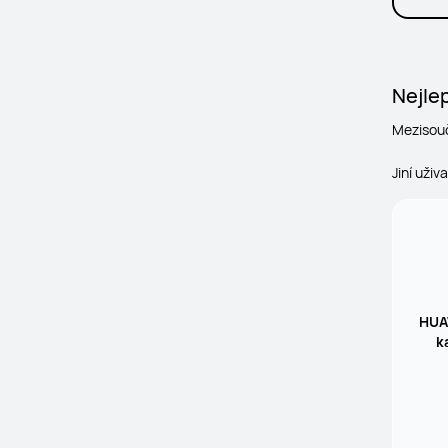
Nejlep
Mezisou
Jiní uživ
HUAW
k