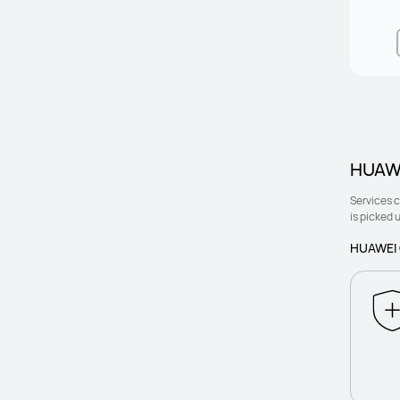
HUAWE
Services 
is picked 
HUAWEI 