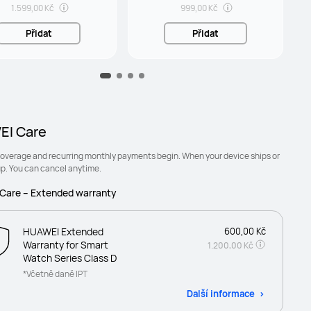
1.599,00 Kč
999,00 Kč
Přidat
Přidat
I Care
coverage and recurring monthly payments begin. When your device ships or
up. You can cancel anytime.
Care – Extended warranty
HUAWEI Extended
600,00 Kč
Warranty for Smart
1.200,00 Kč
Watch Series Class D
*Včetně daně IPT
Další informace