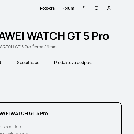
Podpora
Fórum
Košík
Hledat
profil
AWEI WATCH GT 5 Pro
WATCH GT 5 Pro Černé 46mm
ti
Specifikace
Produktová podpora
l
WEI WATCH GT 5 Pro
mika a titan
esionální sporty