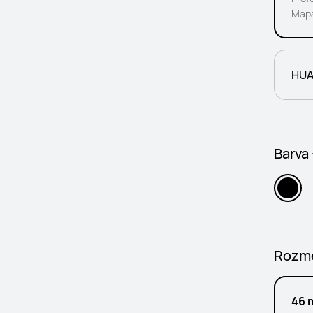
Mapa
HUA
Barva
Rozm
46 