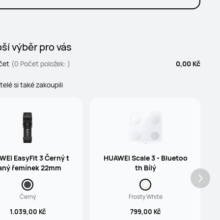
ší výběr pro vás
čet
(0 Počet položek: )
0,00 Kč
atelé si také zakoupili
EI EasyFit 3 Černý t
HUAWEI Scale 3 - Bluetoo
aný řemínek 22mm
th Bílý
Černý
Frosty White
1.039,00 Kč
799,00 Kč