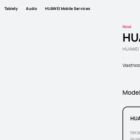
Tablety
Audio
HUAWEI Mobile Services
Nové
HU
HUAWEI 
Vlastnos
Mode
HUA
Kera
Prof