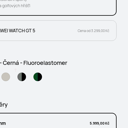
 golfových hřišť1
WEI WATCH GT 5
Cena od 3.299,00 Kč
 - Černá - Fluoroelastomer
ěry
mm
5.999,00 Kč