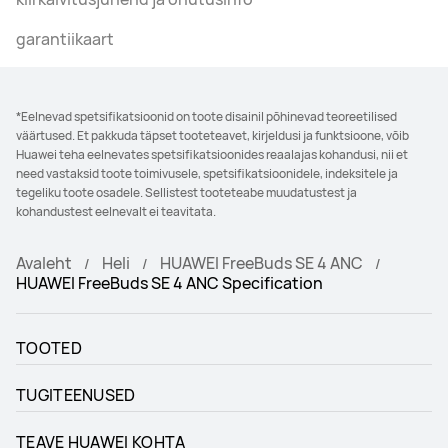
garantiikaart
*Eelnevad spetsifikatsioonid on toote disainil põhinevad teoreetilised
väärtused. Et pakkuda täpset tooteteavet, kirjeldusi ja funktsioone, võib
Huawei teha eelnevates spetsifikatsioonides reaalajas kohandusi, nii et
need vastaksid toote toimivusele, spetsifikatsioonidele, indeksitele ja
tegeliku toote osadele. Sellistest tooteteabe muudatustest ja
kohandustest eelnevalt ei teavitata.
Avaleht
Heli
HUAWEI FreeBuds SE 4 ANC
HUAWEI FreeBuds SE 4 ANC Specification
TOOTED
TUGITEENUSED
TEAVE HUAWEI KOHTA