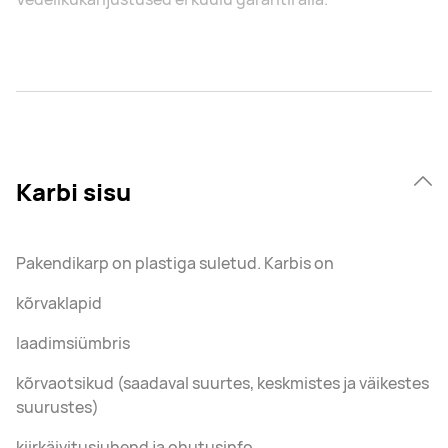
Karbi sisu
Pakendikarp on plastiga suletud. Karbis on
kõrvaklapid
laadimsiümbris
kõrvaotsikud (saadaval suurtes, keskmistes ja väikestes
suurustes)
kiirkäivitusjuhend ja ohutusinfo