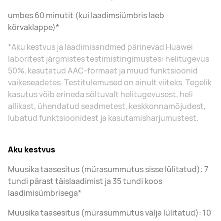
umbes 60 minutit (kui laadimsiümbris laeb
kõrvaklappe)*
*Aku kestvus ja laadimisandmed pärinevad Huawei
laboritest järgmistes testimistingimustes: helitugevus
50%, kasutatud AAC-formaat ja muud funktsioonid
vaikeseadetes. Testitulemused on ainult viiteks. Tegelik
kasutus võib erineda sõltuvalt helitugevusest, heli
allikast, ühendatud seadmetest, keskkonnamõjudest,
lubatud funktsioonidest ja kasutamisharjumustest.
Aku kestvus
Muusika taasesitus (mürasummutus sisse lülitatud): 7
tundi pärast täislaadimist ja 35 tundi koos
laadimisümbrisega*
Muusika taasesitus (mürasummutus välja lülitatud): 10