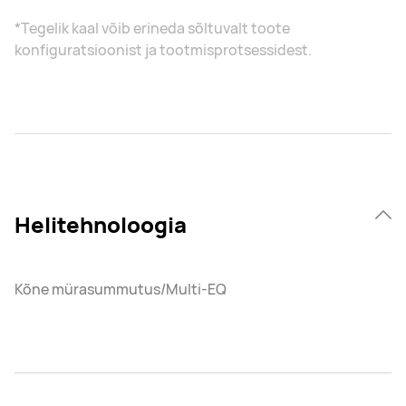
*Tegelik kaal võib erineda sõltuvalt toote
konfiguratsioonist ja tootmisprotsessidest.
Helitehnoloogia
Kõne mürasummutus/Multi-EQ