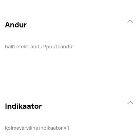
Andur
hall'i efekti andur/puuteandur
Indikaator
Kolmevärviline indikaator × 1