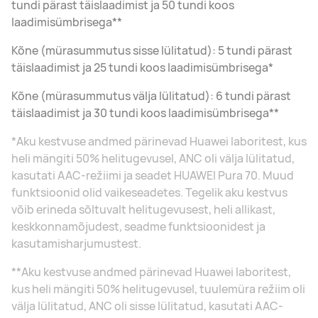
tundi pärast täislaadimist ja 50 tundi koos
laadimisümbrisega**
Kõne (mürasummutus sisse lülitatud): 5 tundi pärast
täislaadimist ja 25 tundi koos laadimisümbrisega*
Kõne (mürasummutus välja lülitatud): 6 tundi pärast
täislaadimist ja 30 tundi koos laadimisümbrisega**
*Aku kestvuse andmed pärinevad Huawei laboritest, kus
heli mängiti 50% helitugevusel, ANC oli välja lülitatud,
kasutati AAC-režiimi ja seadet HUAWEI Pura 70. Muud
funktsioonid olid vaikeseadetes. Tegelik aku kestvus
võib erineda sõltuvalt helitugevusest, heli allikast,
keskkonnamõjudest, seadme funktsioonidest ja
kasutamisharjumustest.
**Aku kestvuse andmed pärinevad Huawei laboritest,
kus heli mängiti 50% helitugevusel, tuulemüra režiim oli
välja lülitatud, ANC oli sisse lülitatud, kasutati AAC-