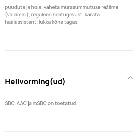
puuduta ja hoia: vaheta mürasummutuse režiime
(vaikimisi); reguleeri helitugevust; käivita
häälassistent; lükka kõne tagasi
Helivorming(ud)
SBC, AAC ja mSBC on toetatud.