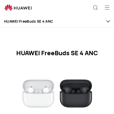
HUAWEI
FreeBuds
Ava
Otsing
SE
me
4
HUAWEI FreeBuds SE 4 ANC
ANC
Specification
HUAWEI FreeBuds SE 4 ANC