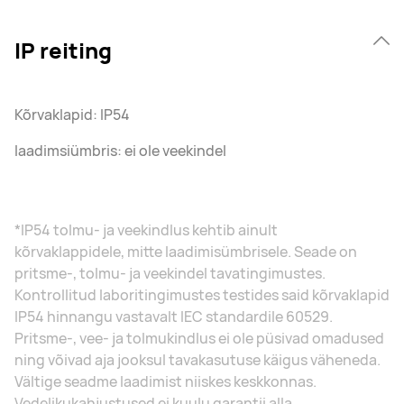
IP reiting
Kõrvaklapid: IP54
laadimsiümbris: ei ole veekindel
*IP54 tolmu- ja veekindlus kehtib ainult
kõrvaklappidele, mitte laadimisümbrisele. Seade on
pritsme-, tolmu- ja veekindel tavatingimustes.
Kontrollitud laboritingimustes testides said kõrvaklapid
IP54 hinnangu vastavalt IEC standardile 60529.
Pritsme-, vee- ja tolmukindlus ei ole püsivad omadused
ning võivad aja jooksul tavakasutuse käigus väheneda.
Vältige seadme laadimist niiskes keskkonnas.
Vedelikukahjustused ei kuulu garantii alla.