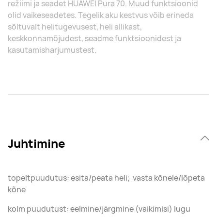
režiimi ja seadet HUAWEI Pura 70. Muud funktsioonid
olid vaikeseadetes. Tegelik aku kestvus võib erineda
sõltuvalt helitugevusest, heli allikast,
keskkonnamõjudest, seadme funktsioonidest ja
kasutamisharjumustest.
Juhtimine
topeltpuudutus: esita/peata heli; vasta kõnele/lõpeta
kõne
kolm puudutust: eelmine/järgmine (vaikimisi) lugu