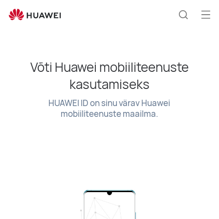
HUAWEI
ID
Ava
Otsing
me
Võti Huawei mobiiliteenuste
kasutamiseks
HUAWEI ID on sinu värav Huawei
mobiiliteenuste maailma.