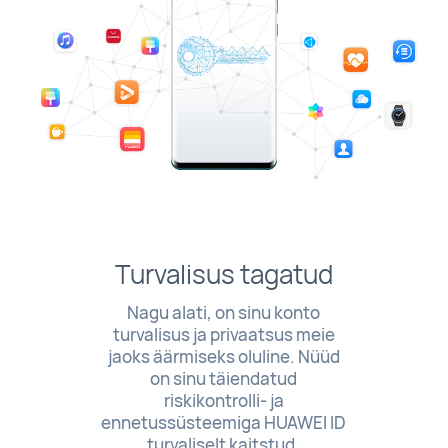
Turvalisus tagatud
Nagu alati, on sinu konto
turvalisus ja privaatsus meie
jaoks äärmiseks oluline. Nüüd
on sinu täiendatud
riskikontrolli- ja
ennetussüsteemiga HUAWEI ID
turvaliselt kaitstud.