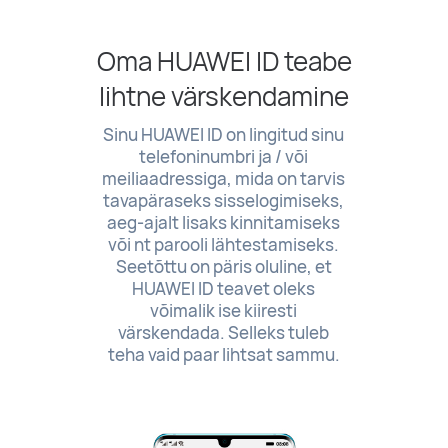
Oma HUAWEI ID teabe
lihtne värskendamine
Sinu HUAWEI ID on lingitud sinu
telefoninumbri ja / või
meiliaadressiga, mida on tarvis
tavapäraseks sisselogimiseks,
aeg-ajalt lisaks kinnitamiseks
või nt parooli lähtestamiseks.
Seetõttu on päris oluline, et
HUAWEI ID teavet oleks
võimalik ise kiiresti
värskendada. Selleks tuleb
teha vaid paar
lihtsat sammu.