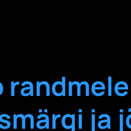
 randmele 
smärgi ja j