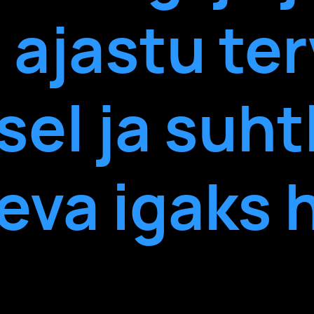
 ajastu ter
sel ja suh
äeva igaks 