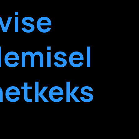
vise
tlemisel
hetkeks