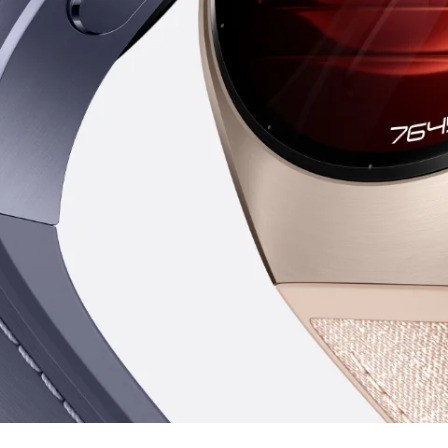
usklassi titaan
korpusega kinni
 ja silmapaistva