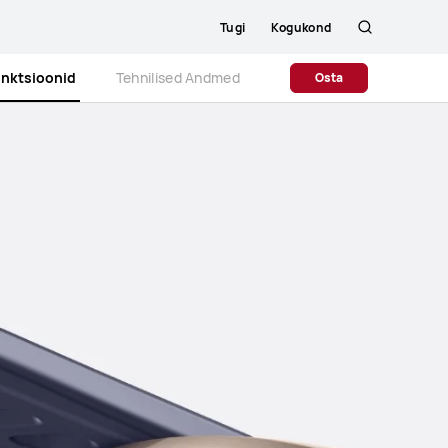
Tugi
Kogukond
Otsing
unktsioonid
Tehnilised Andmed
Osta