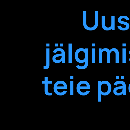
Uus
jälgimi
teie p