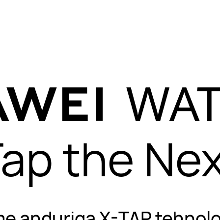
 jaoks piisavalt 
savalt kerge iga
kandmiseks.
ap the Ne
e anduriga X-TAP tehnol