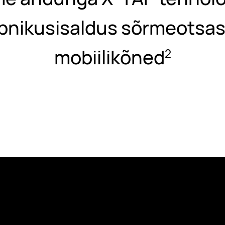
pnikusisaldus sõrmeotsas
mobiilikõned
2