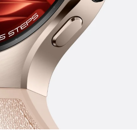
904L roostevaba teras
tage midagi
t
mis on
4