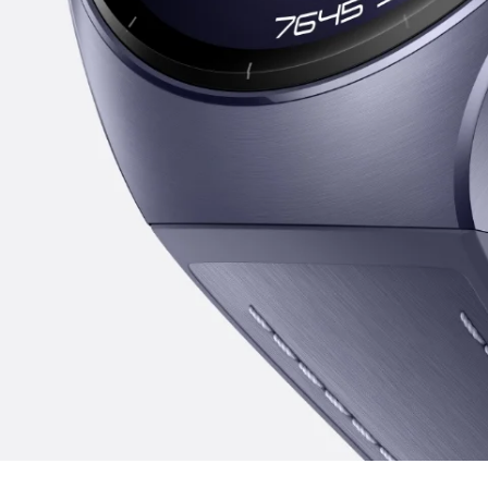
Lennund
Titaanist 
tugevat