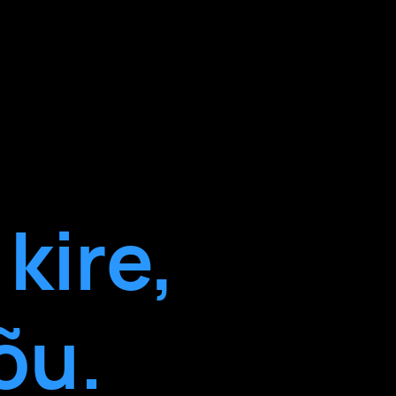
kire,
õu.