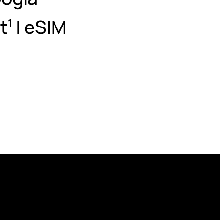
t
| eSIM
1