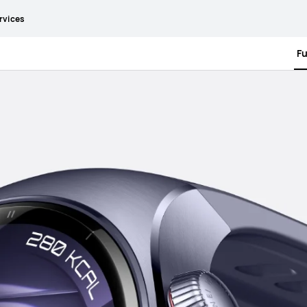
rvices
F