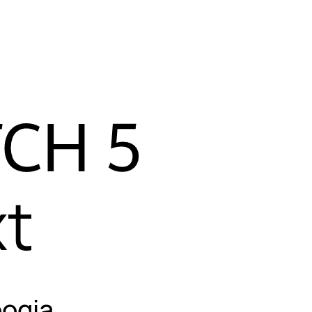
vastupidav,
päevaseks
xt
oogia