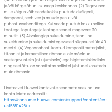
ja/või kõrge õhuniiskusega keskkonnas. (2) Tegevused,
mille käigus võib seade kokku puutuda dušigeeli,
šampooni, seebivee ja muude pesu- või
puhastusvahenditega. Kui seade puutub kokku sellise
tootega, loputage ja leotage seadet magevees 30
minutit. (3) Akvalangiga sukeldumine, tehniline
sukeldumine ja sukeldumistegevused sügavusel üle 40
meetri. (4) Vegannahast, kootud komposiitmaterjalist,
titaanist ja keraamilised rihmad ei ole mõeldud
veetegevusteks (nt ujumiseks) ega higistamiskindlaks
ning seetõttu on soovitatav sellistel juhtudel kasutada
muid rihmasid.
Lisateavet Huawei kantavate seadmete veekindluse
kohta leiate aadressilt:
https://consumer.huawei.com/en/support/content/en-
us15851428/
.