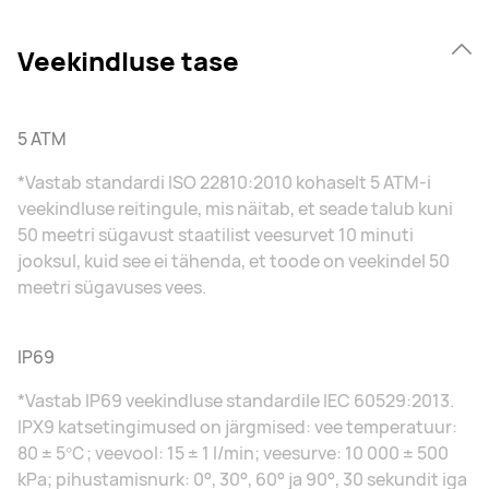
Veekindluse tase
5 ATM
*Vastab standardi ISO 22810:2010 kohaselt 5 ATM-i
veekindluse reitingule, mis näitab, et seade talub kuni
50 meetri sügavust staatilist veesurvet 10 minuti
jooksul, kuid see ei tähenda, et toode on veekindel 50
meetri sügavuses vees.
IP69
*Vastab IP69 veekindluse standardile IEC 60529:2013.
IPX9 katsetingimused on järgmised: vee temperatuur:
80 ± 5℃; veevool: 15 ± 1 l/min; veesurve: 10 000 ± 500
kPa; pihustamisnurk: 0°, 30°, 60° ja 90°, 30 sekundit iga