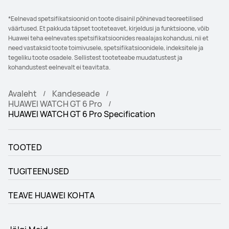
*Eelnevad spetsifikatsioonid on toote disainil põhinevad teoreetilised
väärtused. Et pakkuda täpset tooteteavet, kirjeldusi ja funktsioone, võib
Huawei teha eelnevates spetsifikatsioonides reaalajas kohandusi, nii et
need vastaksid toote toimivusele, spetsifikatsioonidele, indeksitele ja
tegeliku toote osadele. Sellistest tooteteabe muudatustest ja
kohandustest eelnevalt ei teavitata.
Avaleht
Kandeseade
HUAWEI WATCH GT 6 Pro
HUAWEI WATCH GT 6 Pro Specification
TOOTED
TUGITEENUSED
TEAVE HUAWEI KOHTA