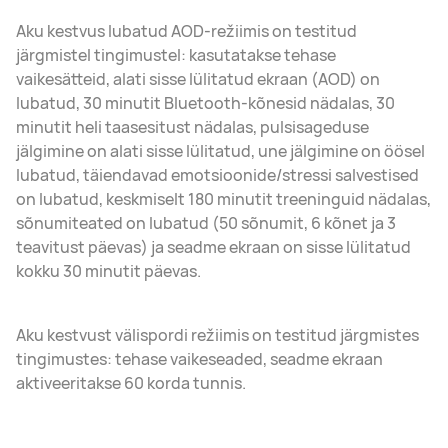
Aku kestvus lubatud AOD-režiimis on testitud
järgmistel tingimustel: kasutatakse tehase
vaikesätteid, alati sisse lülitatud ekraan (AOD) on
lubatud, 30 minutit Bluetooth-kõnesid nädalas, 30
minutit heli taasesitust nädalas, pulsisageduse
jälgimine on alati sisse lülitatud, une jälgimine on öösel
lubatud, täiendavad emotsioonide/stressi salvestised
on lubatud, keskmiselt 180 minutit treeninguid nädalas,
sõnumiteated on lubatud (50 sõnumit, 6 kõnet ja 3
teavitust päevas) ja seadme ekraan on sisse lülitatud
kokku 30 minutit päevas.
Aku kestvust välispordi režiimis on testitud järgmistes
tingimustes: tehase vaikeseaded, seadme ekraan
aktiveeritakse 60 korda tunnis.