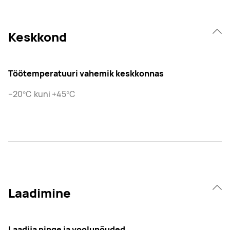
Keskkond
Töötemperatuuri vahemik keskkonnas
–20℃ kuni +45℃
Laadimine
Laadija pinge ja voolunõuded