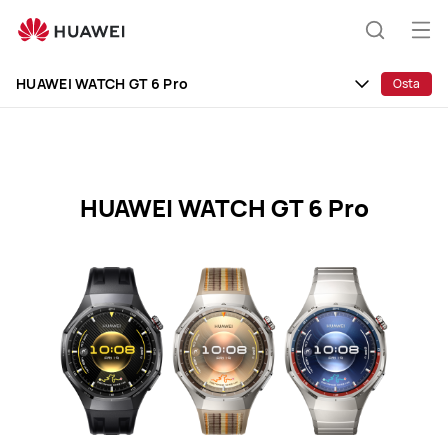
HUAWEI
WATCH
Ava
Otsing
GT
me
6
HUAWEI WATCH GT 6 Pro
Osta
Pro
Specification
HUAWEI WATCH GT 6 Pro