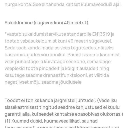
nurga kohta. See ei tähenda kaitset kuumaveeduši ajal.
Sukeldumine (sügavus kuni 40 meetrit)
*Vastab sukeldumistarvikute standardile EN13319 ja
toetab vabasukeldumist kuni 40 meetri sügavusel.
Seda saab kanda madalas vees tegutsedes, näiteks
basseinis ujudes või rannikul. Pärast seadme kandmist
vees puhastage ja kuivatage see kohe, eemaldage
veeplekid toote pindadelt ja kõigilt aukudelt ning
kasutage seadme drenaažifunktsiooni, et vältida
negatiivset mõju seadme jõudlusele.
Toodet ei tohiks kanda järgmistel juhtudel: (Vedeliku
sissekastmisest tingitud seadme kahjustused ei kuulu
garantii alla, kui seadet kantakse ebasobivas olukorras.)
(1) Kuumad dušid, kuumaveeallikad, saunad
(aurusaunad) ja muud tegevused kõrge temperatuuri