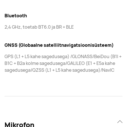
Bluetooth
2,4 GHz, toetab BT6.0 ja BR + BLE
GNSS (Globaalne satelliitnavigatsioonisüsteem)
GPS (L1 + L5 kahe sagedusega) /GLONASS/BeiDou (B1I +
B1C + B2a kolme sagedusega/GALILEO (E1 + E5a kahe
sagedusega/QZSS (L1 + L5 kahe sagedusega)/NavIC
Mikrofon