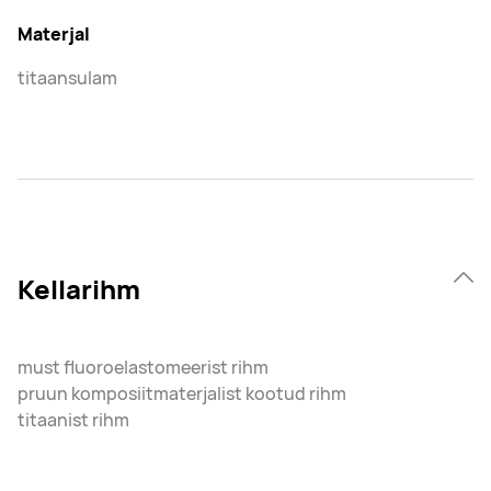
Materjal
titaansulam
Kellarihm
must fluoroelastomeerist rihm
pruun komposiitmaterjalist kootud rihm
titaanist rihm