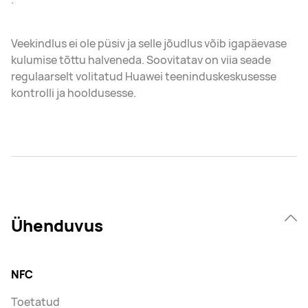
Veekindlus ei ole püsiv ja selle jõudlus võib igapäevase
kulumise tõttu halveneda. Soovitatav on viia seade
regulaarselt volitatud Huawei teeninduskeskusesse
kontrolli ja hooldusesse.
Ühenduvus
NFC
Toetatud