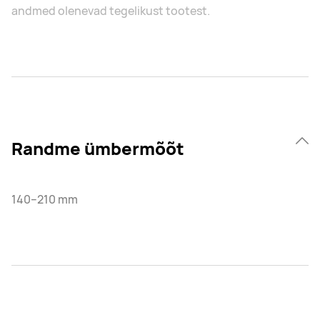
andmed olenevad tegelikust tootest.
Randme ümbermõõt
140–210 mm