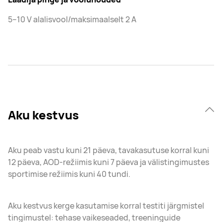
5–10 V alalisvool/maksimaalselt 2 A
Aku kestvus
Aku peab vastu kuni 21 päeva, tavakasutuse korral kuni
12 päeva, AOD-režiimis kuni 7 päeva ja välistingimustes
sportimise režiimis kuni 40 tundi.
Aku kestvus kerge kasutamise korral testiti järgmistel
tingimustel: tehase vaikeseaded, treeninguide