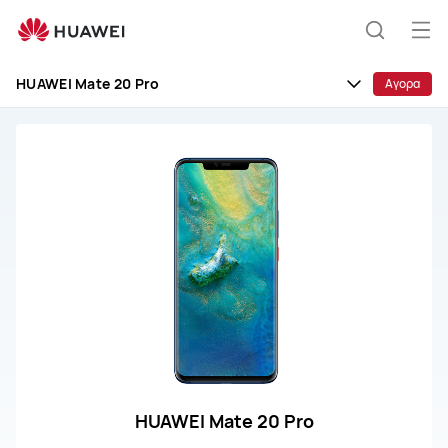
HUAWEI
Mate
Άνο
Αναζήτ
20
μεν
Pro
HUAWEI Mate 20 Pro
Αγορα
HUAWEI Mate 20 Pro