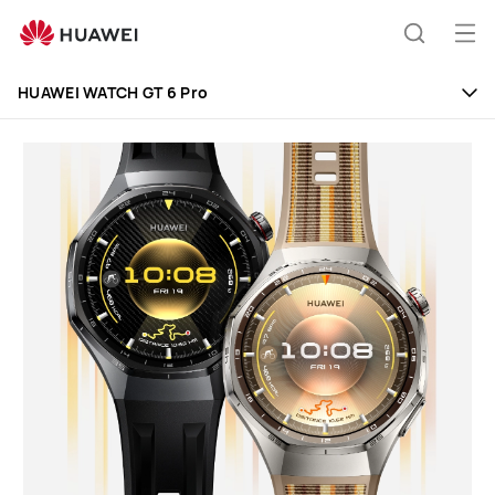
HUAWEI
WATCH
Άνο
Αναζήτ
GT
μεν
Clo
6
HUAWEI WATCH GT 6 Pro
Pro