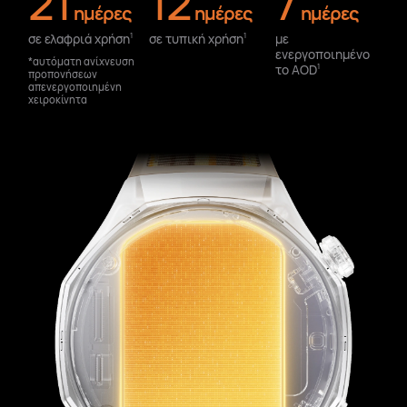
21
12
7
ημέρες
ημέρες
ημέρες
σε ελαφριά χρήση⁠
σε τυπική χρήση⁠
με
1
1
ενεργοποιημένο
*αυτόματη ανίχνευση
το AOD⁠
1
προπονήσεων
απενεργοποιημένη
χειροκίνητα