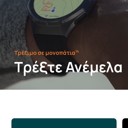
Τρέξιμο σε μονοπάτια⁠
14
Τρέξτε Ανέμελα