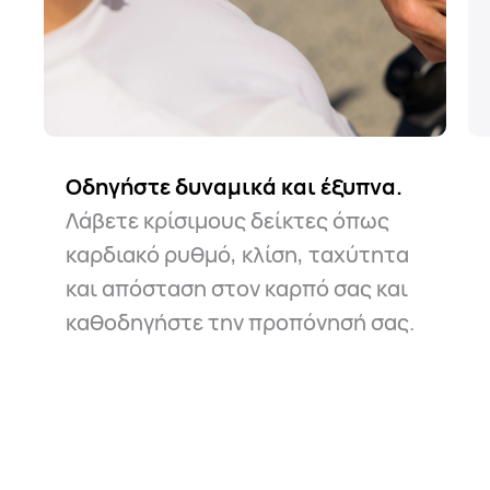
Οδηγήστε δυναμικά ​​και έξυπνα.
Ο δρόμος είναι μακρύς αλλά
Μάθετε πώς να
Λάβετε κρίσιμους δείκτες όπως
ασφαλής.
προσανατολίζεστε.
Το ρολόι σας κρατά
Είτε πρόκειται
καρδιακό ρυθμό, κλίση, ταχύτητα
πάντα συντροφιά σε περίπτωση
για καθημερινές μετακινήσεις είτε
και απόσταση στον καρπό σας και
έκτακτης ανάγκης. Απλώς
για περιστασιακή εξερεύνηση της
καθοδηγήστε την προπόνησή σας.
χαλαρώστε και οδηγήστε.
πόλης, σας βοηθά να πλοηγείστε
με ευκολία.