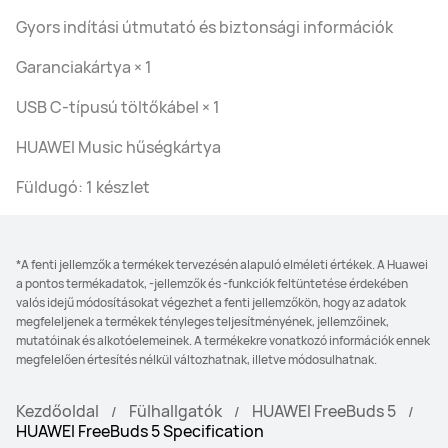
Gyors indítási útmutató és biztonsági információk
Garanciakártya × 1
USB C-típusú töltőkábel × 1
HUAWEI Music hűségkártya
Füldugó: 1 készlet
*A fenti jellemzők a termékek tervezésén alapuló elméleti értékek. A Huawei
a pontos termékadatok, -jellemzők és -funkciók feltüntetése érdekében
valós idejű módosításokat végezhet a fenti jellemzőkön, hogy az adatok
megfeleljenek a termékek tényleges teljesítményének, jellemzőinek,
mutatóinak és alkotóelemeinek. A termékekre vonatkozó információk ennek
megfelelően értesítés nélkül változhatnak, illetve módosulhatnak.
Kezdőoldal
Fülhallgatók
HUAWEI FreeBuds 5
HUAWEI FreeBuds 5 Specification