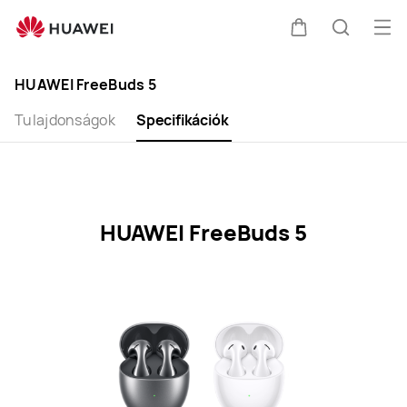
HUAWEI
FreeBuds
Me
Kocsi
Keresés
5
meg
Clo
Specification
HUAWEI FreeBuds 5
Tulajdonságok
Specifikációk
HUAWEI FreeBuds 5