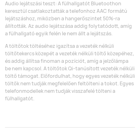
Audio lejátszási teszt: A fülhallgatót Bluetoothon
keresztül csatlakoztatták a telefonhoz AAC formátú
lejátszáshoz, miközben a hangerőszintet 50%-ra
állították. Az audio lejátszása addig folytatódott, amíg
a fülhallgató egyik felén le nem állt a lejátszás.
A töltőtok töltéséhez igazítsa a vezeték nélküli
töltőtekercs közepét a vezeték nélküli töltő közepéhez,
és addig állítsa finoman a pozíciót, amíg a jelzőlámpa
be nem kapcsol. A töltőtok Qi-tanúsított vezeték nélküli
töltő támogat. Előfordulhat, hogy egyes vezeték nélküli
töltők nem tudják megfelelően feltölteni a tokot. Egyes
telefonmodellek nem tudják visszafelé tölteni a
fülhallgatót.