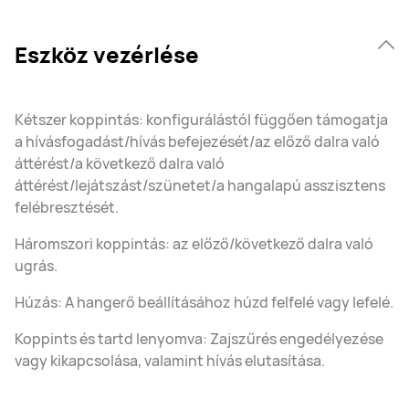
Eszköz vezérlése
Kétszer koppintás: konfigurálástól függően támogatja
a hívásfogadást/hívás befejezését/az előző dalra való
áttérést/a következő dalra való
áttérést/lejátszást/szünetet/a hangalapú asszisztens
felébresztését.
Háromszori koppintás: az előző/következő dalra való
ugrás.
Húzás: A hangerő beállításához húzd felfelé vagy lefelé.
Koppints és tartd lenyomva: Zajszűrés engedélyezése
vagy kikapcsolása, valamint hívás elutasítása.