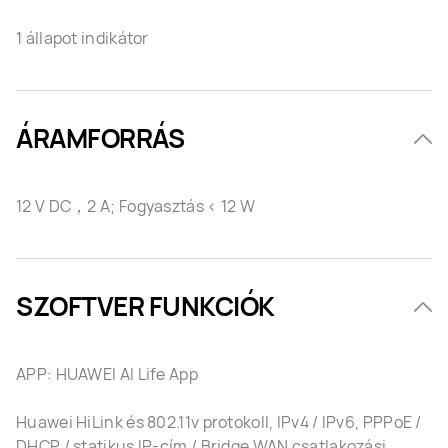
1 állapot indikátor
ÁRAMFORRÁS
12 V DC，2 A; Fogyasztás < 12 W
SZOFTVER FUNKCIÓK
APP: HUAWEI AI Life App
Huawei HiLink és 802.11v protokoll, IPv4 / IPv6, PPPoE /
DHCP / statikus IP-cím / Bridge WAN csatlakozási