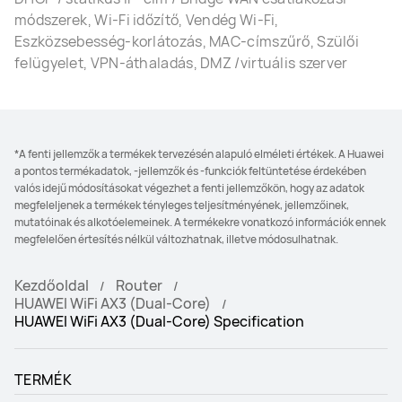
módszerek, Wi-Fi időzítő, Vendég Wi-Fi,
Eszközsebesség-korlátozás, MAC-címszűrő, Szülői
felügyelet, VPN-áthaladás, DMZ /virtuális szerver
*A fenti jellemzők a termékek tervezésén alapuló elméleti értékek. A Huawei
a pontos termékadatok, -jellemzők és -funkciók feltüntetése érdekében
valós idejű módosításokat végezhet a fenti jellemzőkön, hogy az adatok
megfeleljenek a termékek tényleges teljesítményének, jellemzőinek,
mutatóinak és alkotóelemeinek. A termékekre vonatkozó információk ennek
megfelelően értesítés nélkül változhatnak, illetve módosulhatnak.
Kezdőoldal
Router
HUAWEI WiFi AX3 (Dual-Core)
HUAWEI WiFi AX3 (Dual-Core) Specification
TERMÉK