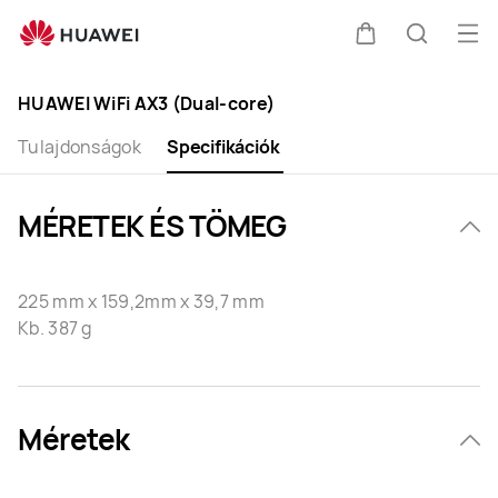
HUAWEI
WiFi
Me
Kocsi
Keresés
AX3
meg
Clo
(Dual-
HUAWEI WiFi AX3 (Dual-core)
Core)
Specification
Tulajdonságok
Specifikációk
MÉRETEK ÉS TÖMEG
225 mm x 159,2mm x 39,7 mm
Kb. 387 g
Méretek