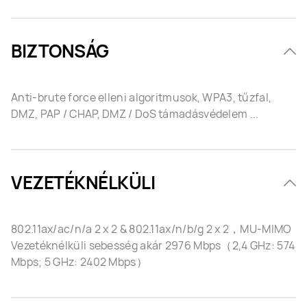
BIZTONSÁG
Anti-brute force elleni algoritmusok, WPA3, tűzfal,
DMZ, PAP / CHAP, DMZ / DoS támadásvédelem ...
VEZETÉKNÉLKÜLI
802.11ax/ac/n/a 2 x 2 & 802.11ax/n/b/g 2 x 2，MU-MIMO
Vezetéknélküli sebesség akár 2976 Mbps（2,4 GHz: 574
Mbps; 5 GHz: 2402 Mbps）