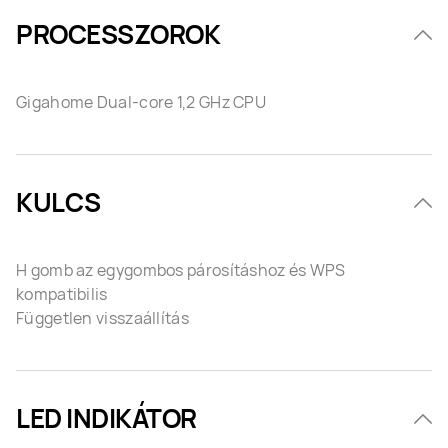
PROCESSZOROK
Gigahome Dual-core 1,2 GHz CPU
KULCS
H gomb az egygombos párosításhoz és WPS
kompatibilis
Független visszaállítás
LED INDIKÁTOR