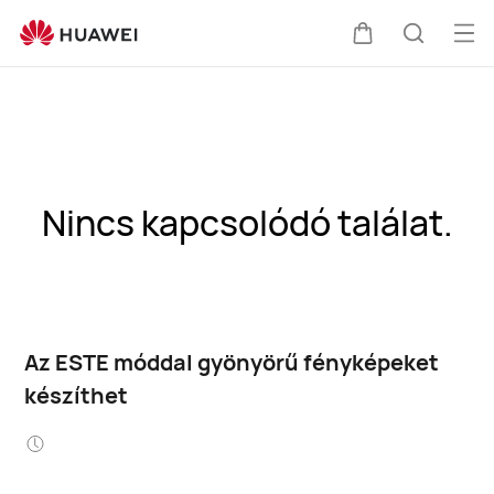
Me
Kocsi
Keresés
meg
Nincs kapcsolódó találat.
Az ESTE móddal gyönyörű fényképeket
készíthet