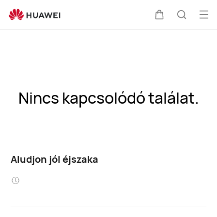
Me
Kocsi
Keresés
meg
Nincs kapcsolódó találat.
Aludjon jól éjszaka