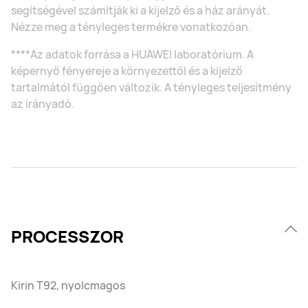
segítségével számítják ki a kijelző és a ház arányát.
Nézze meg a tényleges termékre vonatkozóan.
****Az adatok forrása a HUAWEI laboratórium. A
képernyő fényereje a környezettől és a kijelző
tartalmától függően változik. A tényleges teljesítmény
az irányadó.
PROCESSZOR
Kirin T92, nyolcmagos