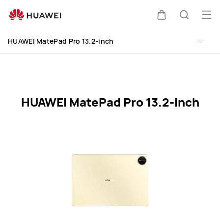
HUAWEI
MatePad
Me
Kocsi
Keresés
Pro
meg
Clo
13.2&#039;&#039;
HUAWEI MatePad Pro 13.2-inch
Specification
HUAWEI MatePad Pro 13.2-inch