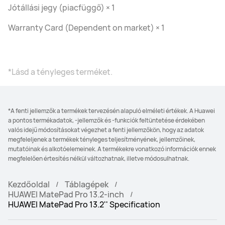
Jótállási jegy (piacfüggő) × 1
Warranty Card (Dependent on market) × 1
*Lásd a tényleges terméket.
*A fenti jellemzők a termékek tervezésén alapuló elméleti értékek. A Huawei
a pontos termékadatok, -jellemzők és -funkciók feltüntetése érdekében
valós idejű módosításokat végezhet a fenti jellemzőkön, hogy az adatok
megfeleljenek a termékek tényleges teljesítményének, jellemzőinek,
mutatóinak és alkotóelemeinek. A termékekre vonatkozó információk ennek
megfelelően értesítés nélkül változhatnak, illetve módosulhatnak.
Kezdőoldal
Táblagépek
HUAWEI MatePad Pro 13.2-inch
HUAWEI MatePad Pro 13.2'' Specification