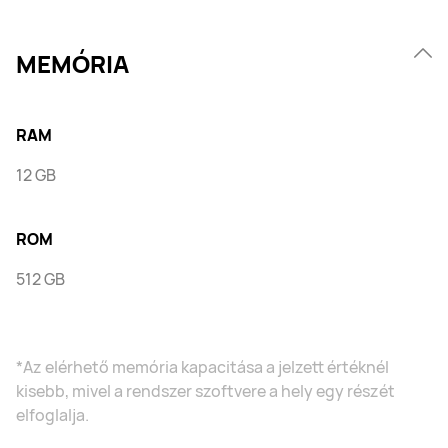
MEMÓRIA
RAM
12 GB
ROM
512 GB
*Az elérhető memória kapacitása a jelzett értéknél
kisebb, mivel a rendszer szoftvere a hely egy részét
elfoglalja.