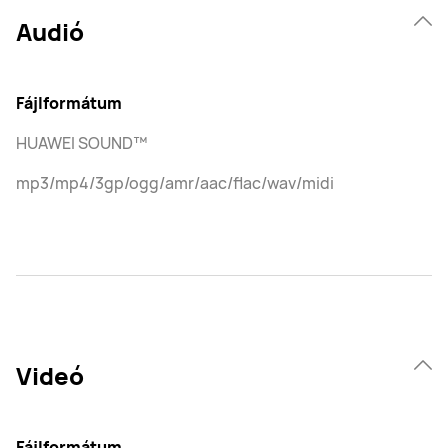
Audió
Fájlformátum
HUAWEI SOUND™
mp3/mp4/3gp/ogg/amr/aac/flac/wav/midi
Videó
Fájlformátum