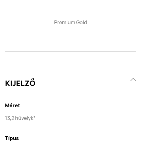
Premium Gold
KIJELZŐ
Méret
13,2 hüvelyk*
Típus