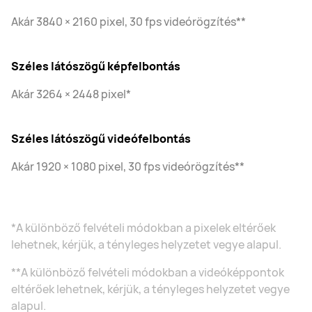
Akár 3840 × 2160 pixel, 30 fps videórögzítés**
Széles látószögű képfelbontás
Akár 3264 × 2448 pixel*
Széles látószögű videófelbontás
Akár 1920 × 1080 pixel, 30 fps videórögzítés**
*A különböző felvételi módokban a pixelek eltérőek
lehetnek, kérjük, a tényleges helyzetet vegye alapul.
**A különböző felvételi módokban a videóképpontok
eltérőek lehetnek, kérjük, a tényleges helyzetet vegye
alapul.