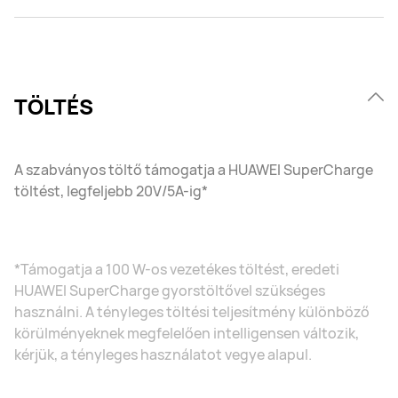
TÖLTÉS
A szabványos töltő támogatja a HUAWEI SuperCharge
töltést, legfeljebb 20V/5A-ig*
*Támogatja a 100 W-os vezetékes töltést, eredeti
HUAWEI SuperCharge gyorstöltővel szükséges
használni. A tényleges töltési teljesítmény különböző
körülményeknek megfelelően intelligensen változik,
kérjük, a tényleges használatot vegye alapul.