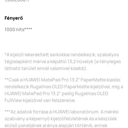
Fényerő
1000 nits****
*A kijelző lekerekített sarkokkal rendelkezik, szabályos
téglalapként mérve a képátló 13,2 hüvelyk (a tényleges
látható terület ennél valamivel kisebb).
**Csak a HUAWEI MatePad Pro 13.2” PaperMatte kiadás
rendelkezik Rugalmas OLED PaperMatte kijelzővel, míg a
HUAWEI MatePad Pro 13.2” pedig Rugalmas OLED
FullView kijelzővel van felszerelve.
***Az adatok forrása a HUAWEI laboratórium. A mérési
szabvány a képernyő kijelzőfelületének és a készülék
elülső paneljének aránya alapján történik, ennek