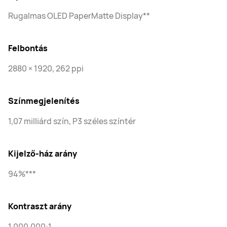
Rugalmas OLED PaperMatte Display**
Felbontás
2880 × 1920, 262 ppi
Színmegjelenítés
1,07 milliárd szín, P3 széles színtér
Kijelző-ház arány
94%***
Kontraszt arány
1,000,000:1