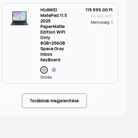
HUAWEI
119 999.00 Ft
MatePad 11.5
164 990.00 Ft
2025
Mennyiség:
1
PaperMatte
Edition WIFI
Only
8GB+256GB
Space Gray
Inbox
KeyBoard
Szürke
Továbbiak megjelenítése