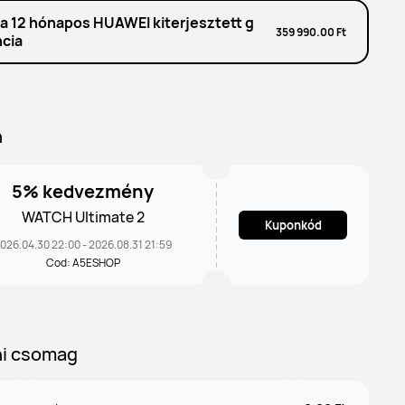
ra 12 hónapos HUAWEI kiterjesztett g
359 990.00 Ft
ncia
n
5% kedvezmény
WATCH Ultimate 2
Kuponkód
026.04.30 22:00 - 2026.08.31 21:59
Cod: A5ESHOP
i csomag