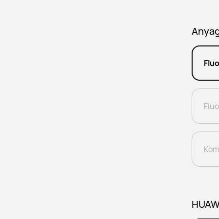
Anya
Flu
Fluo
Kom
HUAWE