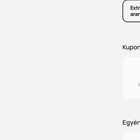
Ext
ara
Kupo
2
Egyén