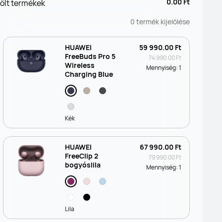
0.00 Ft
lölt termékek
0
termék kijelölése
HUAWEI
59 990.00 Ft
FreeBuds Pro 5
74 990.00 Ft
Wireless
Mennyiség:
1
Charging Blue
Kék
HUAWEI
67 990.00 Ft
FreeClip 2
79 990.00 Ft
bogyóslila
Mennyiség:
1
Lila