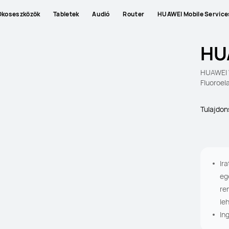
Okoseszközök
Tabletek
Audió
Router
HUAWEI Mobile Service
HU
HUAWEI 
Fluoroel
Tulajdo
Ir
eg
re
le
In