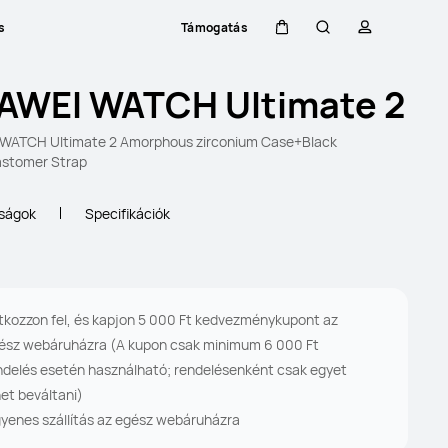
s
Támogatás
Kocsi
Keresés
profil
AWEI WATCH Ultimate 2
WATCH Ultimate 2 Amorphous zirconium Case+Black
astomer Strap
nságok
Specifikációk
atkozzon fel, és kapjon 5 000 Ft kedvezménykupont az
ész webáruházra (A kupon csak minimum 6 000 Ft
ndelés esetén használható; rendelésenként csak egyet
het beváltani)
gyenes szállítás az egész webáruházra