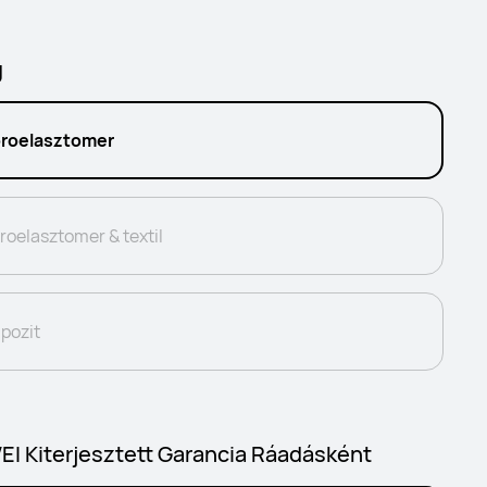
g
oroelasztomer
roelasztomer & textil
pozit
I Kiterjesztett Garancia Ráadásként