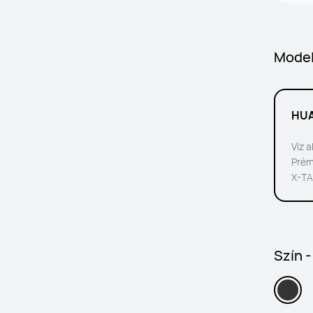
Model
HUA
Víz 
Prém
X-TA
Szín -