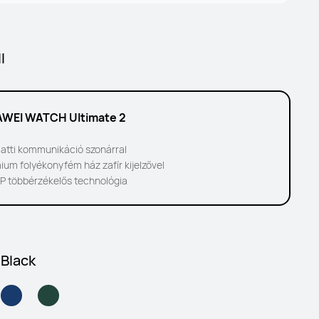
l
WEI WATCH Ultimate 2
alatti kommunikáció szonárral
ium folyékonyfém ház zafír kijelzővel
P többérzékelős technológia
 Black