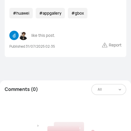
#huawei
#appgallery
#gbox
like this post.
Report
Published 31/07/2025 02:35
Comments (0)
All