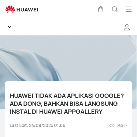
HUAWEI
TIDAK
Buk
Kem
Pencari
ADA
Me
APLIKASI
GOOGLE?
di
ADA
Beranda
DONG,
kereta
BAHKAN
General
BISA
LANGSUNG
INSTAL
Products
DI
HUAWEI
HUAWEI TIDAK ADA APLIKASI GOOGLE?
HUAWEI Mobile Services
APPGALLERY
ADA DONG, BAHKAN BISA LANGSUNG
INSTAL DI HUAWEI APPGALLERY
Support
Last Edit: 24/09/2025 01:06
36247
Gallery