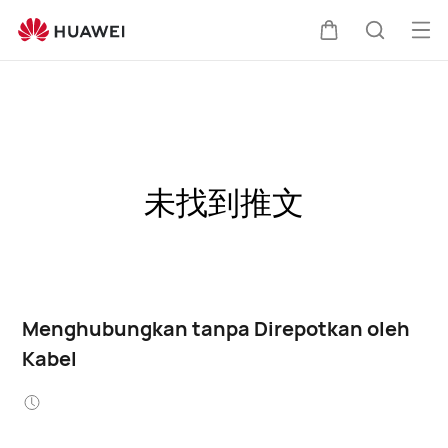
Buk
Kem
Pencari
Me
di
kereta
未找到推文
Menghubungkan tanpa Direpotkan oleh
Kabel