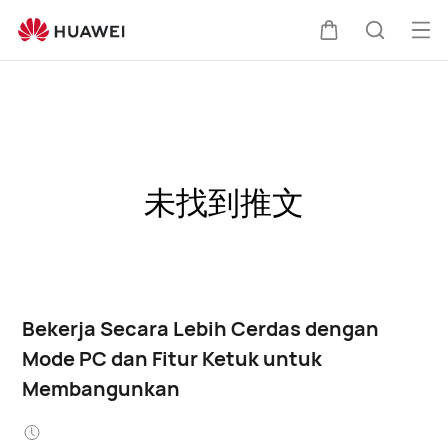
Buk
Kem
Pencari
Me
di
kereta
未找到推文
Bekerja Secara Lebih Cerdas dengan
Mode PC dan Fitur Ketuk untuk
Membangunkan