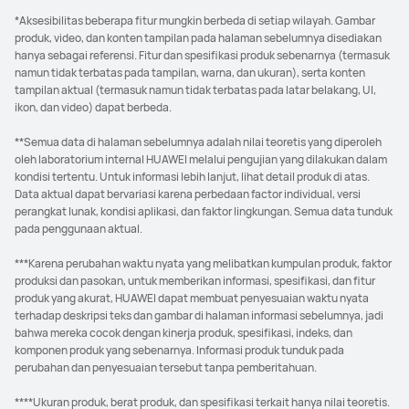
*Aksesibilitas beberapa fitur mungkin berbeda di setiap wilayah. Gambar
produk, video, dan konten tampilan pada halaman sebelumnya disediakan
hanya sebagai referensi. Fitur dan spesifikasi produk sebenarnya (termasuk
namun tidak terbatas pada tampilan, warna, dan ukuran), serta konten
tampilan aktual (termasuk namun tidak terbatas pada latar belakang, UI,
ikon, dan video) dapat berbeda.
**Semua data di halaman sebelumnya adalah nilai teoretis yang diperoleh
oleh laboratorium internal HUAWEI melalui pengujian yang dilakukan dalam
kondisi tertentu. Untuk informasi lebih lanjut, lihat detail produk di atas.
Data aktual dapat bervariasi karena perbedaan factor individual, versi
perangkat lunak, kondisi aplikasi, dan faktor lingkungan. Semua data tunduk
pada penggunaan aktual.
***Karena perubahan waktu nyata yang melibatkan kumpulan produk, faktor
produksi dan pasokan, untuk memberikan informasi, spesifikasi, dan fitur
produk yang akurat, HUAWEI dapat membuat penyesuaian waktu nyata
terhadap deskripsi teks dan gambar di halaman informasi sebelumnya, jadi
bahwa mereka cocok dengan kinerja produk, spesifikasi, indeks, dan
komponen produk yang sebenarnya. Informasi produk tunduk pada
perubahan dan penyesuaian tersebut tanpa pemberitahuan.
****Ukuran produk, berat produk, dan spesifikasi terkait hanya nilai teoretis.