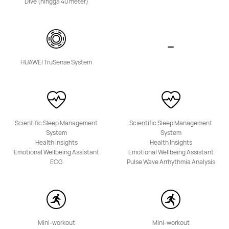
Dive (hingga 40 meter)
Pelajari Lebih Lanjut
Beli
HUAWEI TruSense System
HUAWEI Band 11
Dari Rp579.000
Rp599.000
atau Pembayaran dalam 12 cicilan
Pelajari Lebih Lanjut
Beli
Scientific Sleep Management
Scientific Sleep Management
System
System
Health Insights
Health Insights
Emotional Wellbeing Assistant
Emotional Wellbeing Assistant
ECG
Pulse Wave Arrhythmia Analysis
HUAWEI Band 10
Dari Rp679.000
atau Pembayaran dalam 12 cicilan
Pelajari Lebih Lanjut
Beri Tahu Saya
Mini-workout
Mini-workout