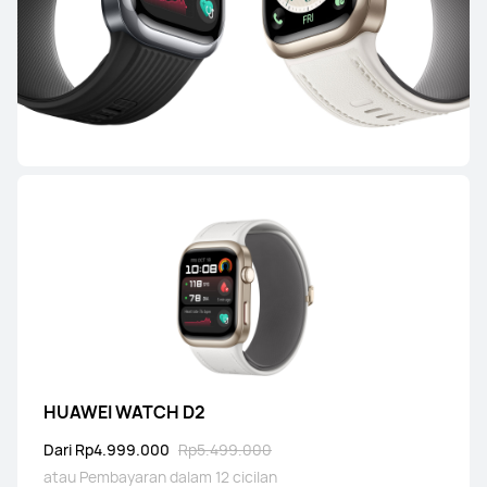
HUAWEI WATCH GT Runner 2
Dari Rp5.499.000
atau Pembayaran dalam 12 cicilan
Pelajari Lebih Lanjut
Beli
HUAWEI WATCH GT 6 Pro
Dari Rp4.099.000
Rp4.599.000
atau Pembayaran dalam 12 cicilan
Pelajari Lebih Lanjut
Beli
HUAWEI WATCH D2
Dari Rp4.999.000
Rp5.499.000
HONMA × HUAWEI WATCH GT 6 Pro
atau Pembayaran dalam 12 cicilan