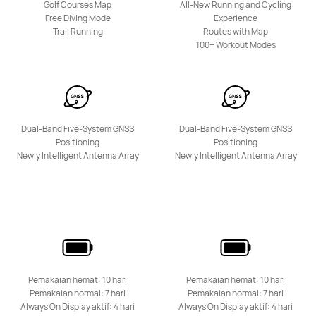
Golf Courses Map
All-New Running and Cycling
Free Diving Mode
Experience
Trail Running
Routes with Map
100+ Workout Modes
HUAWEI Band 8
Pelajari Lebih Lanjut
Dual-Band Five-System GNSS
Dual-Band Five-System GNSS
Positioning
Positioning
Newly Intelligent Antenna Array
Newly Intelligent Antenna Array
Pemakaian hemat: 10 hari
Pemakaian hemat: 10 hari
Pemakaian normal: 7 hari
Pemakaian normal: 7 hari
Always On Display aktif: 4 hari
Always On Display aktif: 4 hari