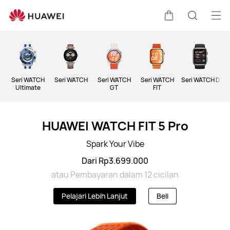
Wearable
Buk
Kem
Pencari
Me
Clo
di
Seri WATCH
Seri WATCH
Seri WATCH
Seri WATCH
Seri WATCH D
Ultimate
GT
FIT
kereta
HUAWEI WATCH FIT 5 Pro
Spark Your Vibe
Dari Rp3.699.000
atau Pembayaran dalam 12 cicilan
Pelajari Lebih Lanjut
Beli