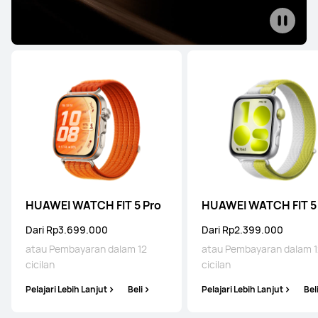
Seri WATCH Ultimate
Seri WATCH
Seri WATCH GT
Seri WATCH Ultimate
HUAWEI WATCH Ultimate 2
HUAWEI WATCH FIT 5 Pro
HUAWEI WATCH FIT 5
Dari Rp12.999.000
Dari Rp3.699.000
Dari Rp2.399.000
atau Pembayaran dalam 12 cicilan
atau Pembayaran dalam 12
atau Pembayaran dalam 1
cicilan
cicilan
Pelajari Lebih Lanjut
Beli
Pelajari Lebih Lanjut
Beli
Pelajari Lebih Lanjut
Bel