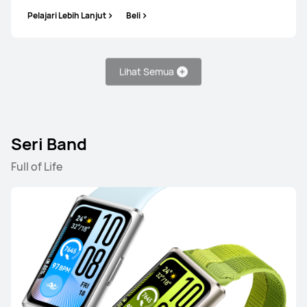
Dari Rp5.599.000
Rp6.099.000
Pelajari Lebih Lanjut
Beli
atau Pembayaran dalam 12 cicilan
Pelajari Lebih Lanjut
Beli
Lihat Semua
HUAWEI WATCH GT 6
Seri Band
Dari Rp2.599.000
Rp3.099.000
Full of Life
atau Pembayaran dalam 12 cicilan
Pelajari Lebih Lanjut
Beli
HUAWEI WATCH GT 5 Pro
Dari Rp4.599.000