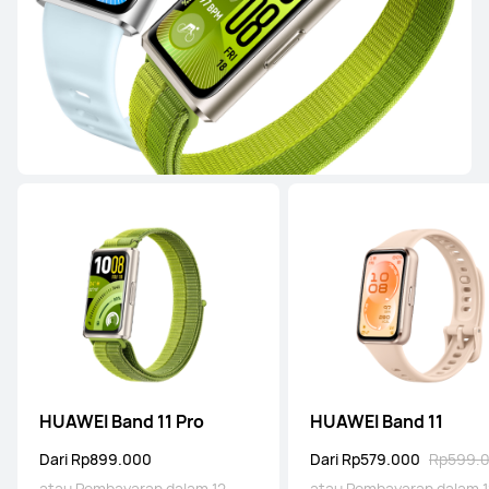
atau Pembayaran dalam 12 cicilan
Pelajari Lebih Lanjut
Beli
HUAWEI WATCH GT 5
Pelajari Lebih Lanjut
Seri WATCH FIT
HUAWEI Band 11 Pro
HUAWEI Band 11
Dari Rp899.000
Dari Rp579.000
Rp599.
atau Pembayaran dalam 12
atau Pembayaran dalam 1