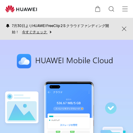
HUAWEI
Mobile
オ
カ
検
Cloud
ー
7月30日よりHUAWEI FreeClip 2 S クラウドファンディング開
プ
Clo
始！
今すぐチェック
ー
索
ン
メ
ト
ニ
ュ
ー