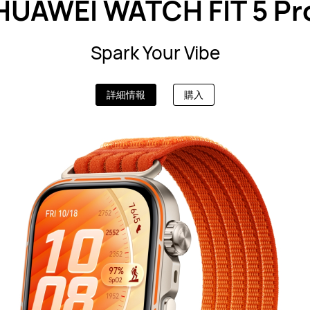
HUAWEI WATCH FIT 5 Pr
Spark Your Vibe
詳細情報
購入