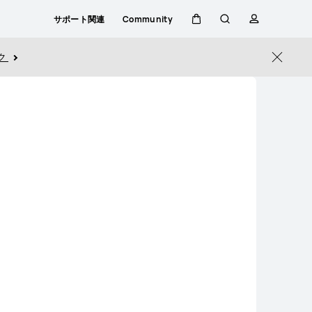
サポート関連
Community
カ
検
プ
ク
Close
ー
索
ロ
ト
フ
ァ
イ
ル