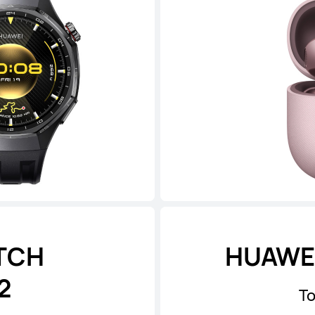
TCH
HUAWEI
2
To