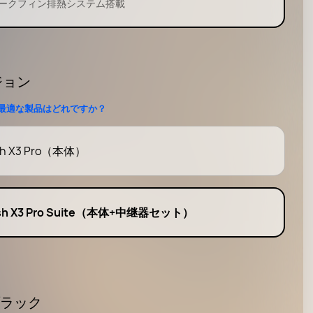
ークフィン排熱システム搭載
ジョン
最適な製品はどれですか？
h X3 Pro（本体）
sh X3 Pro Suite（本体+中继器セット）
 ブラック