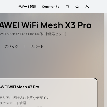
サポート関連
Community
カート
検索
プロファイ
AWEI WiFi Mesh X3 Pro
 WiFi Mesh X3 Pro Suite (本体+中継器セット)
スペック
サポート
WEI WiFi Mesh X3 Pro
テリアに溶け込む上質なデザイン
リでスマート管理