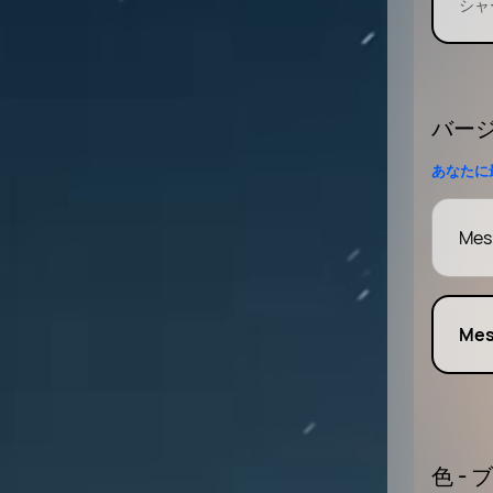
シャ
バー
あなたに
Mes
Me
色 -