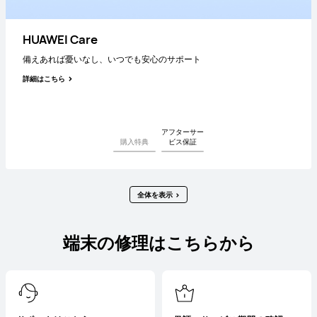
対象製品の特典をゲットしよう！
HUAWEI Care
日本国内延長保証/イヤホン紛失サポート1年が最大2,980円相当お得に
備えあれば憂いなし、いつでも安心のサポート
詳細はこちら
詳細はこちら
アフターサー
購入特典
ビス保証
全体を表示
端末の修理はこちらから