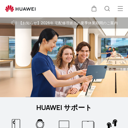
HUAWEI
サ
オ
カ
検
ポ
ー
【お知らせ】2026年 宅配修理拠点の夏季休業期間のご案内
ー
プ
ト
ー
索
ン
メ
ト
ニ
ュ
ー
HUAWEI サポート