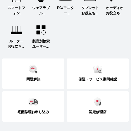
スマートフ
ウェアラブ
PC/モニタ
タブレット
オーディオ
ォン
ル
ー
お役立ち情
お役立ち情
お役立ち情
お役立ち情
お役立ち情
報
報
報
報
報
ルーター
製品別検索
お役立ち情
ユーザーガ
報
イド
問題解決
保証・サービス期間確認
宅配修理お申し込み
認定修理店