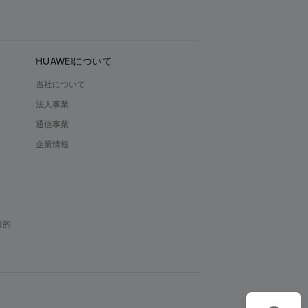
HUAWEIについて
当社について
法人事業
通信事業
企業情報
）
目的