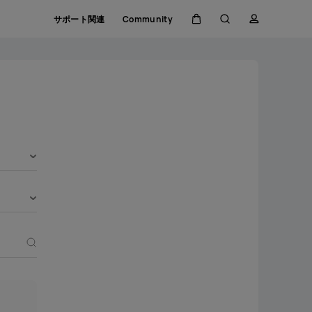
サポート関連
Community
カ
検
プ
ー
索
ロ
ト
フ
ァ
イ
ル