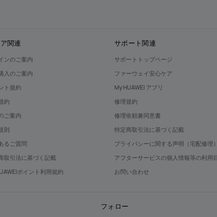
トア関連
サポート関連
インのご案内
サポートトップページ
購入のご案内
ファーウェイ安心ケア
ント規約
My HUAWEI アプリ
規約
修理規約
のご案内
修理依頼兼同意書
規則
特定商取引法に基づく記載
あるご質問
プライバシーに関する声明（宅配修理
商取引法に基づく記載
アフターサービスの個人情報等の利用
 HUAWEIポイント利用規約
お問い合わせ
フォロー