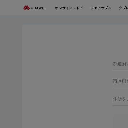
フ
オンラインストア
ウェアラブル
タブ
ァ
ー
ウ
ェ
イ
サ
ー
ビ
都道府
ス
セ
ン
市区町
タ
ー