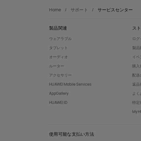
Home
サポート
サービスセンター
製品関連
ス
ウェアラブル
ログ
タブレット
製品
オーディオ
イベ
ルーター
購入
アクセサリー
配送
HUAWEI Mobile Services
返品
AppGallery
よく
HUAWEI ID
特定
My
使用可能な支払い方法