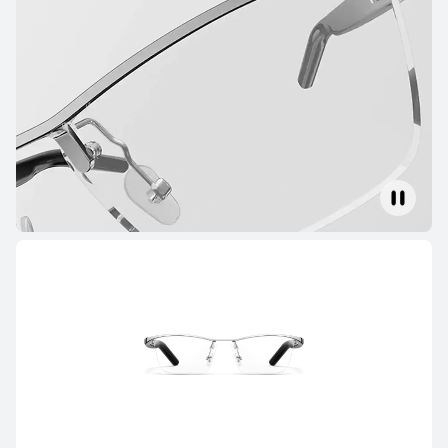
HUAWEI FreeBuds 6i
詳細情報
購入
HUAWEI FreeBuds 5i
詳細情報
HUAWEI FreeBuds 4i