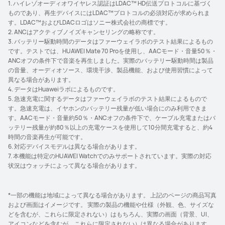
1. ハイレゾオーディオワイヤレス認証はLDAC™ HD伝送プロトコルに基づく
ものであり、再生デバイスにはLDAC™プロトコルの必須対応が求められま
す。LDAC™およびLDACロゴはソニー株式会社の商標です。
2. ANCはアクティブノイズキャンセリングの略称です。
3. バッテリー駆動時間のデータはファーウェイラボのテスト結果によるもの
です。テストでは、HUAWEI Mate 70 Proを使用し、AACモード・音量50％・
ANCオフの条件下で音楽を再生しました。実際のバッテリー駆動時間は製品
の音量、オーディオソース、環境干渉、製品機能、および使用習慣によって
異なる場合があります。
4. データはHuaweiラボによるものです。
5. 急速充電に関するデータはファーウェイラボのテスト結果によるもので
す。急速充電は、イヤホンのバッテリー残量が低い場合にのみ利用できま
す。AACモード・音量約50％・ANCオフの条件下で、ケーブル充電またはバ
ッテリー残量が約80％以上の充電ケースを使用して10分間充電すると、約4
時間の音楽再生が可能です。
6. 対応デバイスモデルは異なる場合があります。
7. 本機能は特定のHUAWEI Watchでのみサポートされています。実際の対応
状況はウォッチによって異なる場合があります。
*一部の機能は地域によって異なる場合があります。 上記のページの商品写真
および画面はイメージです。 実際の製品の機能や仕様（外観、色、サイズな
どを含むが、これらに限定されない）はもちろん、実際の画面（背景、UI、
アイコンなどを含むが、これらに限定されない）は異なる場合があります。