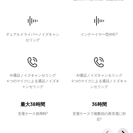
NEW
HUAWEI FreeClip 2 S
詳細情報
2
デュアルドライバーノイズキャン
インナーイヤー型ANC
セリング
HUAWEI FreeClip 2
27,280円 から
AI通話ノイズキャンセリング
AI通話ノイズキャンセリング
４つのマイクによる通話ノイズキ
4つのマイクによる通話ノイズキャ
詳細情報
購入
ャンセリング
ンセリング
最大38時間
36時間
3
充電ケース併用時
充電ケースで複数回の再充電に対
4
応
HUAWEI FreeClip