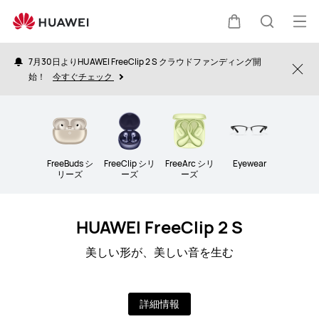
Audio
オ
カ
検
ー
7月30日よりHUAWEI FreeClip 2 S クラウドファンディング開
プ
Clo
始！
今すぐチェック
ー
索
ン
メ
ト
ニ
ュ
FreeBuds シ
FreeClip シリ
FreeArc シリ
Eyewear
リーズ
ーズ
ーズ
ー
HUAWEI FreeClip 2 S
美しい形が、美しい音を生む
詳細情報