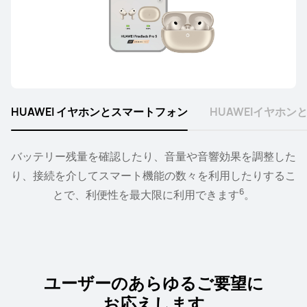
Eyewear
HUAWEI イヤホンとスマートフォン
HUAWEIイヤホ
HUAWEI Eyewear 2
詳細情報
バッテリー残量を確認したり、音量や音響効果を調整した
スマートウォッチをイヤホンやスピーカーにペアリング
り、接続を介してスマート機能の数々を利用したりするこ
し、手首から再生や音量レベルをコントロールができます
7
6
とで、利便性を最大限に利用できます
。
。
HUAWEI Eyewear
詳細情報
ユーザーのあらゆるご要望に
お応えします