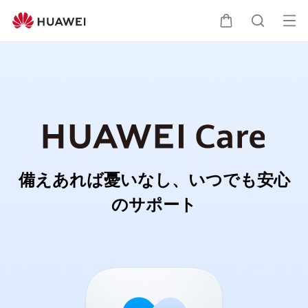
フ
ァ
オ
カ
検
ー
ー
ウ
プ
ェ
ー
索
イ
ン
安
メ
ト
心
ニ
ケ
ュ
ア
備えあれば憂いなし、いつでも安心
ー
のサポート