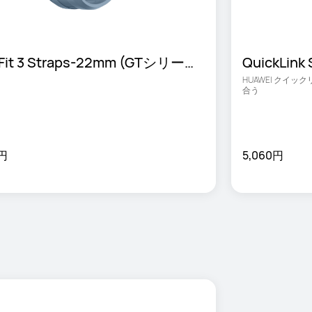
Fit 3 Straps-22mm (GTシリーズ
QuickLin
)
HUAWEI クイッ
合う
0円
5,060円