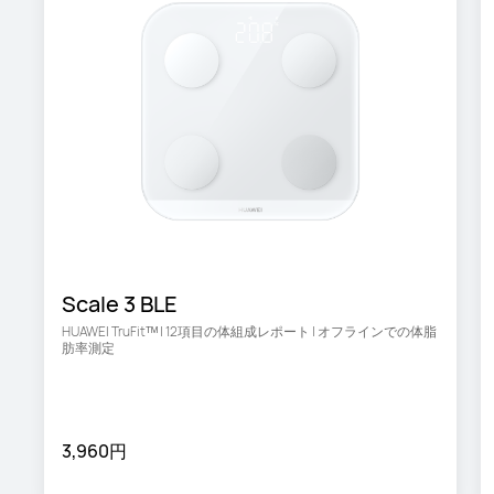
Scale 3 BLE
HUAWEI TruFitᵀᴹ | 12項目の体組成レポート | オフラインでの体脂
肪率測定
3,960円