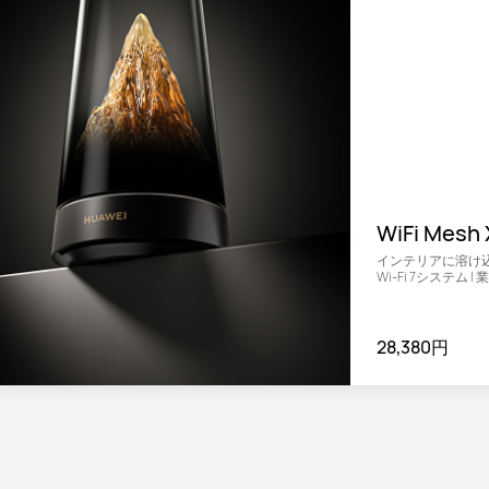
WiFi Mesh 
インテリアに溶け込
Wi-Fi 7システム
28,380円