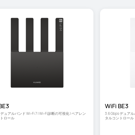
 BE3
WiFi BE3
ps デュアルバンド Wi-Fi 7 | Wi-Fi診断の可視化 | ペアレン
3.6 Gbps デュアル
トロール
タルコントロール