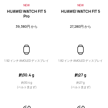
NEW
NEW
HUAWEI WATCH FIT 5
HUAWEI WATCH FIT 5
Pro
HUAWEI WATCH FIT Special Edition
39,380円 から
27,280円 から
詳細情報
1.92 インチ AMOLED ディスプレイ
1.82 インチ AMOLED ディスプレイ
WATCH D シリーズ
約30.4 g
約27 g
約30.4 g
約27 g
(ベルト含まず)
(ベルト含まず)
HUAWEI WATCH D2
60,280円 から