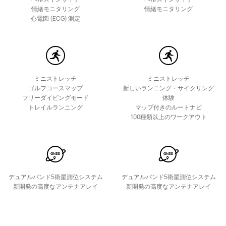
HUAWEI Band 11
情緒モニタリング
情緒モニタリング
心電図 (ECG) 測定
6,800円 から
詳細情報
購入
ミニストレッチ
ミニストレッチ
ゴルフコースマップ
新しいランニング・サイクリング
フリーダイビングモード
体験
トレイルランニング
マップ付きのルートナビ
HUAWEI Band 10
100種類以上のワークアウト
5,800円 から
8,580円
詳細情報
購入
デュアルバンド5衛星測位システム
デュアルバンド5衛星測位システム
新開発の高度なアンテナアレイ
新開発の高度なアンテナアレイ