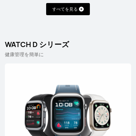
すべてを見る
WATCH D シリーズ
HUAWEI WATCH GT 6 Pro
48,180円 から
健康管理を簡単に
詳細情報
購入
HONMA × HUAWEI WATCH GT 6 Pro
52,580円 から
詳細情報
購入