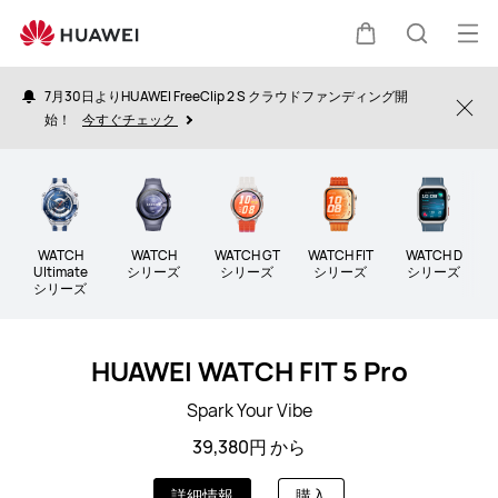
HUAWEI
ス
オ
カ
検
マ
ー
ー
7月30日よりHUAWEI FreeClip 2 S クラウドファンディング開
プ
Clo
ト
始！
今すぐチェック
ー
索
ウ
ン
ォ
メ
ト
ッ
ニ
チ
ュ
|
WATCH
WATCH
WATCH GT
WATCH FIT
WATCH D
Ultimate
シリーズ
シリーズ
シリーズ
シリーズ
公
ー
シリーズ
式
サ
イ
HUAWEI WATCH FIT 5 Pro
ト
Spark Your Vibe
39,380円 から
詳細情報
購入