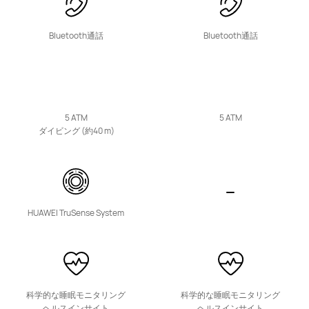
詳細情報
購入
Bluetooth通話
Bluetooth通話
Band シリーズ
5 ATM
5 ATM
ダイビング (約40 m)
HUAWEI Band 11 Pro
11,880円 から
HUAWEI TruSense System
詳細情報
購入
科学的な睡眠モニタリング
科学的な睡眠モニタリング
ヘルスインサイト
ヘルスインサイト