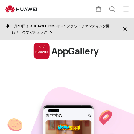
HUAWEI
AppGallery
オ
カ
検
ー
7月30日よりHUAWEI FreeClip 2 S クラウドファンディング開
プ
Clo
始！
今すぐチェック
ー
索
ン
AppGallery
メ
ト
ニ
ュ
ー