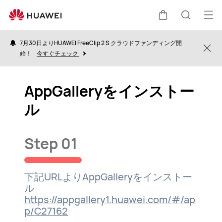
Huawei
AppGallery
オ
カ
検
ー
7月30日よりHUAWEI FreeClip 2 S クラウドファンディング開
プ
Clo
始！
今すぐチェック
ー
索
ン
メ
AppGalleryをインストー
ト
ニ
ル
ュ
ー
Step 01
下記URLよりAppGalleryをインストー
ル
https://appgallery1.huawei.com/#/ap
p/
C27162