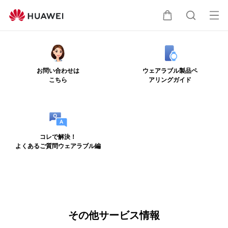
フ
ァ
オ
カ
検
ー
ー
ウ
プ
ェ
ー
索
イ
ン
お問い合わせは
ウェアラブル製品ペ
の
こちら
アリングガイド
メ
ト
そ
ニ
の
ュ
他
の
ー
コレで解決！
サ
よくあるご質問ウェアラブル編
ー
ビ
ス
情
報
その他サービス情報