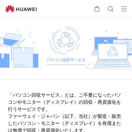
HUAWEI
サ
オ
カ
検
ポ
ー
ー
プ
ト
ー
索
ン
メ
ト
ニ
ュ
ー
「パソコン回収サービス」とは、ご不要になったパソ
コンやモニター（ディスプレイ）の回収・再資源化を
行うサービスです。
ファーウェイ・ジャパン（以下、当社）が製造・販売
したパソコン・モニター（ディスプレイ）を有償また
は無償で回収・再資源化いたします。