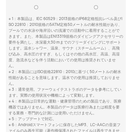
〇
〇
※ 1：本製品は、IEC 60529：2013規格のIP68定格抵抗レベル及びI
SO 22810：2010規格の5ATM定格50メートルの耐水性能があり、
プールでの水泳や海岸沿いの浅瀬での活動中に着用することがで
きます。また、本製品はEN13319規格のダイビングアクセサリーの
要件を満たし、水深最大30 mまでのフリーダイビングにサポート
します。温水シャワー、温泉、サウナ（スチームルーム）、高飛
び込み、高水圧のすすぎ、もしくはその他の高水圧、高温、高湿
度、急流水などを伴う活動においての使用は推奨されていませ
ん。
※ 2：本製品にはISO規格22810：2010に基づく50メートルの耐水
性能があることを意味します。温水での使用は推奨しておりませ
ん。
※ 3：通常使用。ファーウェイテストラボのデータを参考にしてい
ます。実際の使用状況や機種によって変動します。
※ 4：本製品は日常的な運動・健康管理のための製品であり、医療
機器ではありません。本製品のデータは医療行為または精度を要
する業務・専門的な計測には使用いただけません。
※ 5：アップデートで対応。
※ 6：Androidスマートフォンに保存したMP3、LC-AACの音楽フ
ァイルのみ再生可能（著作権保護されたファイルは再生できませ