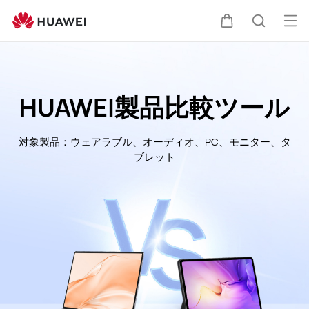
HUAWEI
サ
オ
カ
検
ポ
ー
ー
プ
ト
ー
索
ン
HUAWEI製品比較ツール
メ
ト
ニ
対象製品：ウェアラブル、オーディオ、PC、モニター、タ
ュ
ブレット
ー