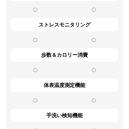
〇
〇
ストレスモニタリング
〇
〇
歩数＆カロリー消費
〇
〇
体表温度測定機能
〇
〇
手洗い検知機能