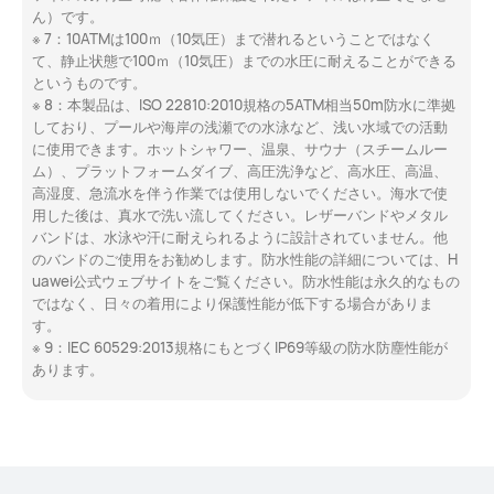
ん）です。
※ 7：10ATMは100ｍ（10気圧）まで潜れるということではなく
て、静止状態で100ｍ（10気圧）までの水圧に耐えることができる
というものです。
※ 8：本製品は、ISO 22810:2010規格の5ATM相当50m防水に準拠
しており、プールや海岸の浅瀬での水泳など、浅い水域での活動
に使用できます。ホットシャワー、温泉、サウナ（スチームルー
ム）、プラットフォームダイブ、高圧洗浄など、高水圧、高温、
高湿度、急流水を伴う作業では使用しないでください。海水で使
用した後は、真水で洗い流してください。レザーバンドやメタル
バンドは、水泳や汗に耐えられるように設計されていません。他
のバンドのご使用をお勧めします。防水性能の詳細については、H
uawei公式ウェブサイトをご覧ください。防水性能は永久的なもの
ではなく、日々の着用により保護性能が低下する場合がありま
す。
※ 9：IEC 60529:2013規格にもとづくIP69等級の防水防塵性能が
あります。