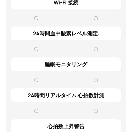
Wi-Fi 接続
〇
〇
24時間血中酸素レベル測定
※4
〇
〇
睡眠モニタリング
〇
〇
24時間リアルタイム 心拍数計測
〇
〇
心拍数上昇警告