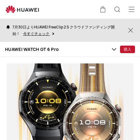
HUAWEI
WATCH
オ
カ
検
GT
ー
6
7月30日よりHUAWEI FreeClip 2 S クラウドファンディング開
プ
Clo
Pro
始！
今すぐチェック
ー
索
ン
HUAWEI WATCH GT 6 Pro
購入
メ
ト
ニ
ュ
ー