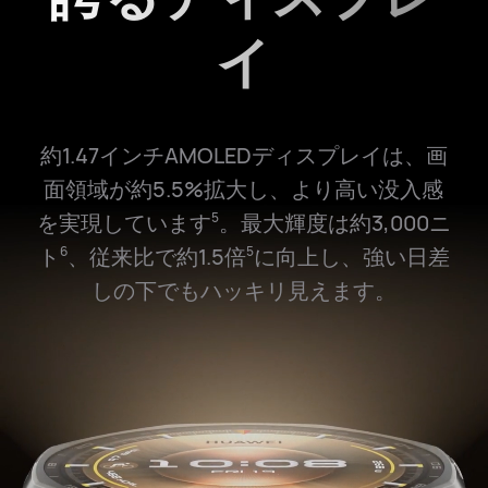
イ
約1.47インチAMOLEDディスプレイは、画
面領域が約5.5%拡大し、より高い没入感
を実現しています
。最大輝度は約3,000ニ
5
ト
、従来比で約1.5倍
に向上し、強い日差
6
5
しの下でもハッキリ見えます。