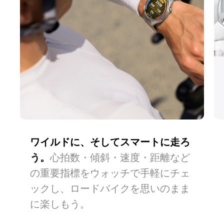
ワイルドに、そしてスマートに走ろ
長い道のりも、ウォッチとともに。
どこへ行くにももう迷わない。
日常
う。
もしもの時は、ウォッチが自動で緊
通勤も街探検も、道案内はおまか
心拍数・傾斜・速度・距離など
の重要指標をウォッチで手軽にチェ
急通報。心おきなくロングライドを
せ。
ックし、ロードバイクを思いのまま
楽しもう。
に楽しもう。