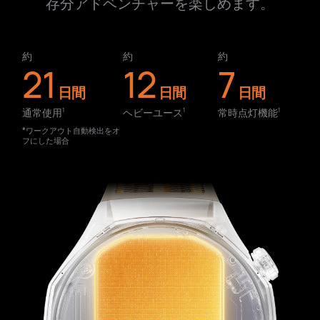
存分アドベンチャーを楽しめます。
約
約
約
21
12
7
日間
日間
日間
通常使用⁠
ヘビーユース⁠
常時点灯機能⁠
1
1
1
*ワークアウト自動検出をオ
フにした場合