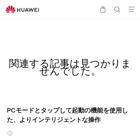
オ
カ
検
ー
プ
ー
索
ン
メ
ト
関連する記事は見つかりま
ニ
せんでした。
ュ
ー
PCモードとタップして起動の機能を使用し
た、よりインテリジェントな操作